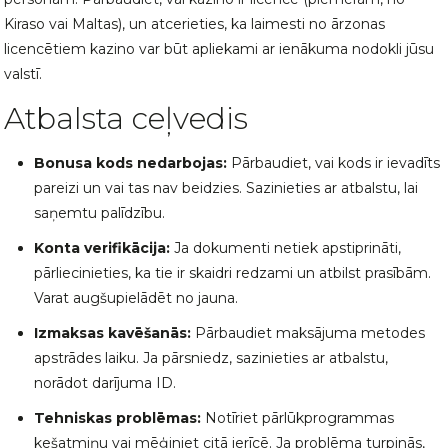
Kiraso vai Maltas), un atcerieties, ka laimesti no ārzonas
licencētiem kazino var būt apliekami ar ienākuma nodokli jūsu
valstī.
Atbalsta ceļvedis
Bonusa kods nedarbojas:
Pārbaudiet, vai kods ir ievadīts
pareizi un vai tas nav beidzies. Sazinieties ar atbalstu, lai
saņemtu palīdzību.
Konta verifikācija:
Ja dokumenti netiek apstiprināti,
pārliecinieties, ka tie ir skaidri redzami un atbilst prasībām.
Varat augšupielādēt no jauna.
Izmaksas kavēšanās:
Pārbaudiet maksājuma metodes
apstrādes laiku. Ja pārsniedz, sazinieties ar atbalstu,
norādot darījuma ID.
Tehniskas problēmas:
Notīriet pārlūkprogrammas
kešatmiņu vai mēģiniet citā ierīcē. Ja problēma turpinās,