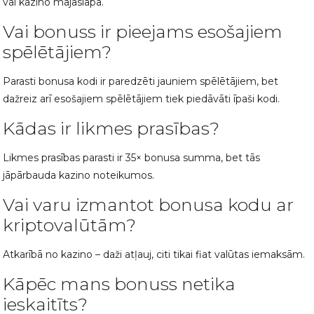
vai kazino mājaslapā.
Vai bonuss ir pieejams esošajiem
spēlētājiem?
Parasti bonusa kodi ir paredzēti jauniem spēlētājiem, bet
dažreiz arī esošajiem spēlētājiem tiek piedāvāti īpaši kodi.
Kādas ir likmes prasības?
Likmes prasības parasti ir 35× bonusa summa, bet tās
jāpārbauda kazino noteikumos.
Vai varu izmantot bonusa kodu ar
kriptovalūtām?
Atkarībā no kazino – daži atļauj, citi tikai fiat valūtas iemaksām.
Kāpēc mans bonuss netika
ieskaitīts?