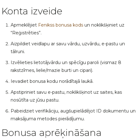
Konta izveide
Apmeklējiet
Fenikss bonusa kods
un noklikšķiniet uz
“Reģistrēties”.
Aizpildiet veidlapu ar savu vārdu, uzvārdu, e-pastu un
tālruni.
Izvēlieties lietotājvārdu un spēcīgu paroli (vismaz 8
rakstzīmes, lielie/mazie burti un cipari).
Ievadiet bonusa kodu norādītajā laukā.
Apstipriniet savu e-pastu, noklikšķinot uz saites, kas
nosūtīta uz jūsu pastu.
Pabeidziet verifikāciju, augšupielādējot ID dokumentu un
maksājuma metodes pierādījumu.
Bonusa aprēķināšana