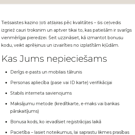
Tiešsaistes kazino ļoti atšķiras pēc kvalitātes – šis ceļvedis
izgriež cauri troksnim un aptver tikai to, kas patiešām ir svarīgs
vienmērīgai pieredzei. Šeit uzzināsiet, kā izmantot bonusu
kodu, veikt aprēķinus un izvairīties no izplatītām kļūdām.
Kas Jums nepieciešams
Derīgs e-pasts un mobilais tālrunis
Personas apliecība (pase vai ID karte) verifikācijai
Stabils interneta savienojums
Maksājumu metode (kredītkarte, e-maks vai bankas
pārskaitījums)
Bonusa kods, ko ievadīsiet reģistrācijas laikā
Pacietība – lasiet noteikumus, lai saprastu likmes prasības