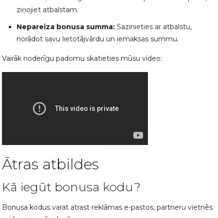
ziņojiet atbalstam.
Nepareiza bonusa summa:
Sazinieties ar atbalstu,
norādot savu lietotājvārdu un iemaksas summu.
Vairāk noderīgu padomu skatieties mūsu video:
Ātras atbildes
Kā iegūt bonusa kodu?
Bonusa kodus varat atrast reklāmas e-pastos, partneru vietnēs