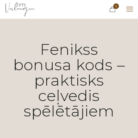
0
Fenikss
bonusa kods –
praktisks
ceļvedis
spēlētājiem