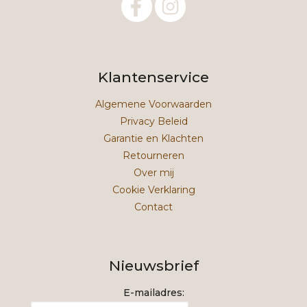
Klantenservice
Algemene Voorwaarden
Privacy Beleid
Garantie en Klachten
Retourneren
Over mij
Cookie Verklaring
Contact
Nieuwsbrief
E-mailadres: