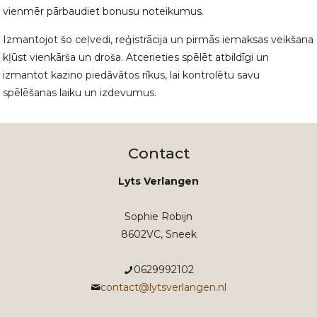
vienmēr pārbaudiet bonusu noteikumus.
Izmantojot šo ceļvedi, reģistrācija un pirmās iemaksas veikšana
kļūst vienkārša un droša. Atcerieties spēlēt atbildīgi un
izmantot kazino piedāvātos rīkus, lai kontrolētu savu
spēlēšanas laiku un izdevumus.
Contact
Lyts Verlangen
Sophie Robijn
8602VC, Sneek
0629992102
contact@lytsverlangen.nl