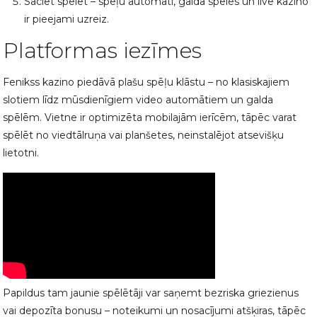
Sāciet spēlēt – spēļu automāti, galda spēles un live kazino
ir pieejami uzreiz.
Platformas iezīmes
Fenikss kazino piedāvā plašu spēļu klāstu – no klasiskajiem
slotiem līdz mūsdienīgiem video automātiem un galda
spēlēm. Vietne ir optimizēta mobilajām ierīcēm, tāpēc varat
spēlēt no viedtālruņa vai planšetes, neinstalējot atsevišķu
lietotni.
Papildus tam jaunie spēlētāji var saņemt bezriska griezienus
vai depozīta bonusu – noteikumi un nosacījumi atšķiras, tāpēc