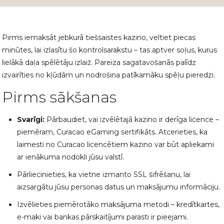
Pirms iemaksāt jebkurā tiešsaistes kazino, veltiet piecas
minūtes, lai izlasītu šo kontrolsarakstu – tas aptver soļus, kurus
lielākā daļa spēlētāju izlaiž. Pareiza sagatavošanās palīdz
izvairīties no kļūdām un nodrošina patīkamāku spēļu pieredzi.
Pirms sākšanas
Svarīgi:
Pārbaudiet, vai izvēlētajā kazino ir derīga licence –
piemēram, Curacao eGaming sertifikāts. Atcerieties, ka
laimesti no Curacao licencētiem kazino var būt apliekami
ar ienākuma nodokli jūsu valstī.
Pārliecinieties, ka vietne izmanto SSL šifrēšanu, lai
aizsargātu jūsu personas datus un maksājumu informāciju.
Izvēlieties piemērotāko maksājuma metodi – kredītkartes,
e-maki vai bankas pārskaitījumi parasti ir pieejami.