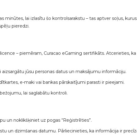
s minūtes, lai izlasītu šo kontrolsarakstu – tas aptver soļus, kurus
pēļu pieredzi.
a licence – piemēram, Curacao eGaming sertifikāts. Atcerieties, k
 lai aizsargātu jūsu personas datus un maksājumu informāciju.
kartes, e-maki vai bankas pārskaitījumi parasti ir pieejami.
bežojumu, lai saglabātu kontroli.
apu un noklikšķiniet uz pogas “Reģistrēties”.
pastu un dzimšanas datumu. Pārliecinieties, ka informācija ir precī