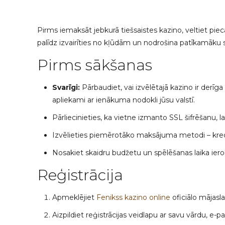
Pirms iemaksāt jebkurā tiešsaistes kazino, veltiet pieca
palīdz izvairīties no kļūdām un nodrošina patīkamāku s
Pirms sākšanas
Svarīgi:
Pārbaudiet, vai izvēlētajā kazino ir derīg
apliekami ar ienākuma nodokli jūsu valstī.
Pārliecinieties, ka vietne izmanto SSL šifrēšanu,
Izvēlieties piemērotāko maksājuma metodi – kredīt
Nosakiet skaidru budžetu un spēlēšanas laika iero
Reģistrācija
Apmeklējiet
Fenikss kazino online
oficiālo mājasl
Aizpildiet reģistrācijas veidlapu ar savu vārdu, e-