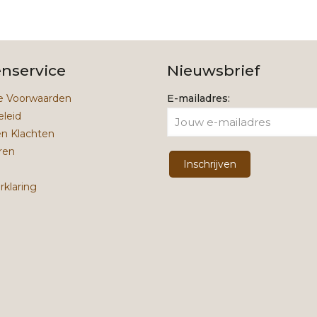
enservice
Nieuwsbrief
 Voorwaarden
E-mailadres:
eleid
en Klachten
ren
rklaring