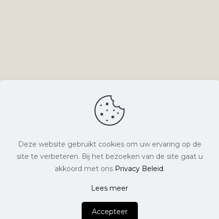
Deze website gebruikt cookies om uw ervaring op de
site te verbeteren. Bij het bezoeken van de site gaat u
© Lyts Verlangen. Alle rechten voorbehouden. |
akkoord met ons
Privacy Beleid
.
Website laten maken
door Chuck's |
Lees meer
0
Accepteer