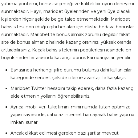
yatırma yöntemi, bonus seçeneği ve kaliteli bir oyun deneyimi
sunmaktadır. Hayır, mariobet üyelerinden ve yeni üye olacak
kişilerden hiçbir şekilde belge talep etmemektedir. Mariobet
bahis sitesi görüldüğü gibi her alan için ekstra bedava bonuslar
sunmaktadır. Mariobet’te bonus almak zorunlu değildir fakat
site de bonus almanız halinde kazanç oranınızı yüksek oranda
arttırabilirsiniz. Kaçak bahis sitelerinin popülerleşmesindeki en
büyük nedenler arasında kazançlı bonus kampanyaları yer alır.
Esnasında herhangi şifre durumu bulunsa dahi kullanıcılar
kategoride serbest şekilde izleme avantajı ile karşılaşır.
Mariobet Twitter hesabını takip ederek, daha fazla kazanç
elde etmenin yollarını öğrenebilirsiniz.
Ayrıca, mobil veri tüketimini minimumda tutan optimize
yapısı sayesinde, daha az internet harcayarak bahis yapma
imkanı sunar.
Ancak dikkat edilmesi gereken bazı şartlar mevcut;