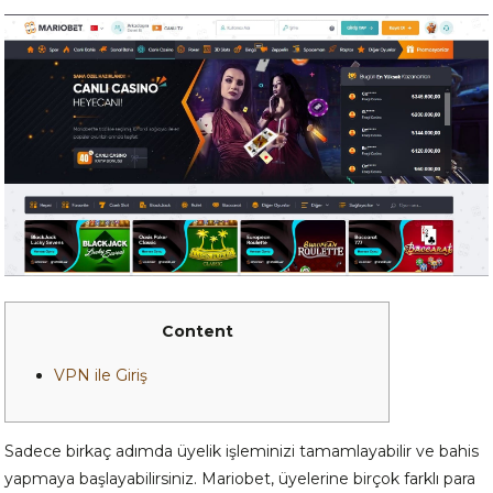
Content
VPN ile Giriş
Sadece birkaç adımda üyelik işleminizi tamamlayabilir ve bahis
yapmaya başlayabilirsiniz. Mariobet, üyelerine birçok farklı para