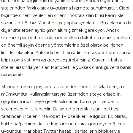
durumunda bilgilendirme yapılmaktadır. Aslında diğer bahis
sitelerinden farklı olarak uygulama hizmete sunulmuştur. Ciddi
biçimde önem verilen en önemli noktalardan birisi kesinlikle
sözünü ettiğimiz
Mariobet giriş
aplikasyonlardır. Bu anlamda da
diğer sitelerden ayrıldığının altını çizmek gerekiyor. Ancak
sitemize para yatırma işlemi yaparken dikkat etmeniz gereken
en önemli şeyin ödeme yöntemlerine özel olarak belirlenen
limitler olacaktır. Yukarıda belirtilen adımları takip ettikten sonra
kripto para yatırımınızı gerçekleştirebilirsiniz. Güvenilir bahis
siteleri arasında yer alan Mariobet ile yüksek oranlı güvenli bahis
oynanabilir.
Mariobet resmi giriş adresi üzerinden mobil cihazlarla erişim
mümkündür. Kullanıcılar tarayıcı üzerinden siteye erişebilir,
uygulama indirmeye gerek kalmadan tüm oyun ve bahis
seçeneklerini kullanabilir. Bu sorun genellikle canlı betties
tarafından incelenir Mariobet TV özellikleri ile ilgilidir. Ek olarak,
kalite bağlamında kalite kapsamında zarar görmeyeceği çok
uygundur. Mariobet Twitter hesabı, bahisçilerin birbirleriyle