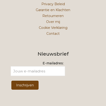
Privacy Beleid
Garantie en Klachten
Retourneren
Over mij
Cookie Verklaring
Contact
Nieuwsbrief
E-mailadres: