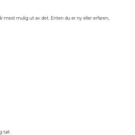
 mest mulig ut av det. Enten du er ny eller erfaren,
tall.