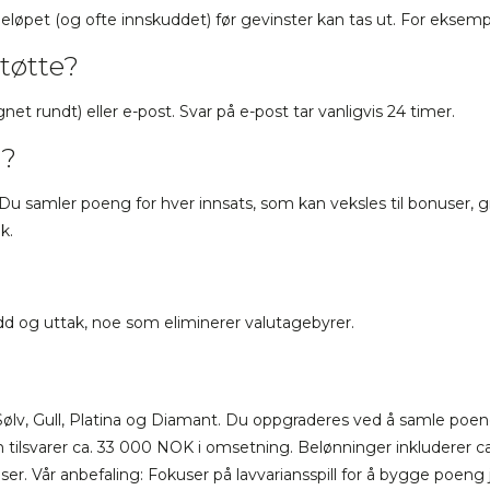
løpet (og ofte innskuddet) før gevinster kan tas ut. For eksem
tøtte?
net rundt) eller e-post. Svar på e-post tar vanligvis 24 timer.
m?
Du samler poeng for hver innsats, som kan veksles til bonuser, gr
k.
dd og uttak, noe som eliminerer valutagebyrer.
Sølv, Gull, Platina og Diamant. Du oppgraderes ved å samle poeng
ilsvarer ca. 33 000 NOK i omsetning. Belønninger inkluderer cash
iser. Vår anbefaling: Fokuser på lavvariansspill for å bygge poen