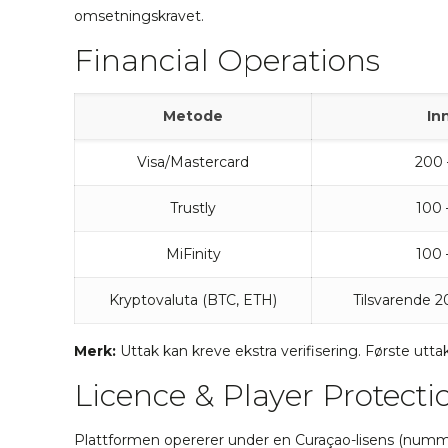
omsetningskravet.
Financial Operations
Metode
In
Visa/Mastercard
200 
Trustly
100 
MiFinity
100 
Kryptovaluta (BTC, ETH)
Tilsvarende 2
Merk:
Uttak kan kreve ekstra verifisering. Første uttak
Licence & Player Protecti
Plattformen opererer under en Curaçao-lisens (nummer X