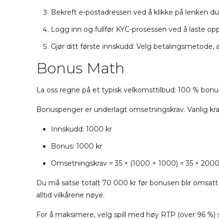
Bekreft e-postadressen ved å klikke på lenken d
Logg inn og fullfør KYC-prosessen ved å laste op
Gjør ditt første innskudd: Velg betalingsmetode,
Bonus Math
La oss regne på et typisk velkomsttilbud: 100 % bonus o
Bonuspenger er underlagt omsetningskrav. Vanlig kra
Innskudd: 1000 kr
Bonus: 1000 kr
Omsetningskrav = 35 × (1000 + 1000) = 35 × 2000
Du må satse totalt 70 000 kr før bonusen blir omsatt
alltid vilkårene nøye.
For å maksimere, velg spill med høy RTP (over 96 %) s