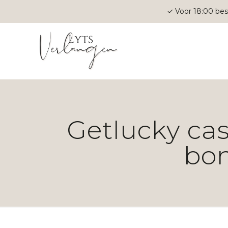
✓ Voor 18:00 bes
Getlucky cas
bon