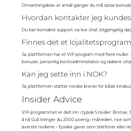
Omsetningskrav er antall ganger du må satse bonusbe
Hvordan kontakter jeg kundes
Du kan kontakte support via live chat (tilgjengelig døg
Finnes det et lojalitetsprogra
Ja, plattformen har et VIP-program med flere nivåer. 
bonuser, personlig kontoadministrator og raskere utta
Kan jeg sette inn i NOK?
Ja, plattformen støtter norske kroner for både innsku
Insider Advice
VIP-programmet er delt inn i typisk 5 nivåer: Bronse, 
å nå Gull trenger du 2000 poeng i måneden, noe som t
øverste nivåene – fysiske gaver som telefoner eller re