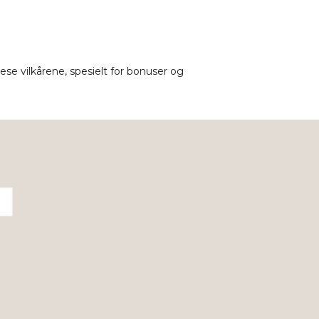
se vilkårene, spesielt for bonuser og