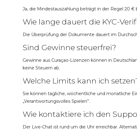
Ja, die Mindestauszahlung beträgt in der Regel 20 € 
Wie lange dauert die KYC-Veri
Die Überprüfung der Dokumente dauert im Durchschn
Sind Gewinne steuerfrei?
Gewinne aus Curaçao-Lizenzen können in Deutschland
keine Steuern ab.
Welche Limits kann ich setzen
Sie können tägliche, wöchentliche und monatliche Ein
„Verantwortungsvolles Spielen”.
Wie kontaktiere ich den Suppo
Der Live-Chat ist rund um die Uhr erreichbar. Alter