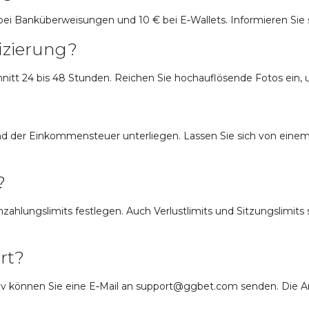
bei Banküberweisungen und 10 € bei E‑Wallets. Informieren Sie si
fizierung?
itt 24 bis 48 Stunden. Reichen Sie hochauflösende Fotos ein
 der Einkommensteuer unterliegen. Lassen Sie sich von einem S
?
zahlungslimits festlegen. Auch Verlustlimits und Sitzungslimits 
rt?
nativ können Sie eine E‑Mail an support@ggbet.com senden. Die 