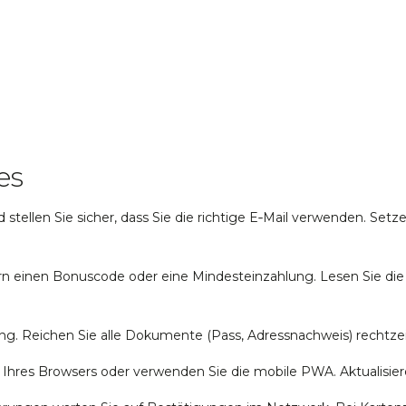
es
stellen Sie sicher, dass Sie die richtige E‑Mail verwenden. Set
n einen Bonuscode oder eine Mindesteinzahlung. Lesen Sie di
ung. Reichen Sie alle Dokumente (Pass, Adressnachweis) rechtzei
hres Browsers oder verwenden Sie die mobile PWA. Aktualisiere