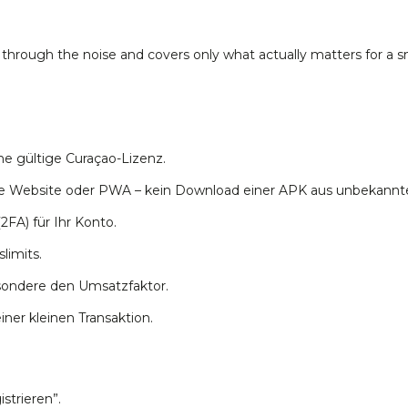
ts through the noise and covers only what actually matters for a
ne gültige Curaçao-Lizenz.
erte Website oder PWA – kein Download einer APK aus unbekannt
2FA) für Ihr Konto.
limits.
sondere den Umsatzfaktor.
ner kleinen Transaktion.
strieren”.