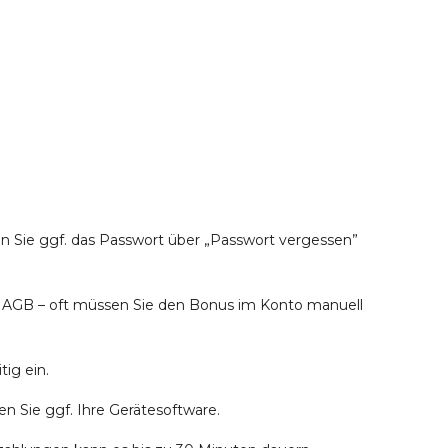
zen Sie ggf. das Passwort über „Passwort vergessen”
e AGB – oft müssen Sie den Bonus im Konto manuell
tig ein.
n Sie ggf. Ihre Gerätesoftware.