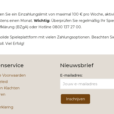
zen Sie ein Einzahlungslimit von maximal 100 € pro Woche, akti
estens einen Monat.
Wichtig:
Überprüfen Sie regelmäßig Ihr Spi
ufklärung (BZgA) oder Hotline 0800 137 27 00.
lide Spieleplattform mit vielen Zahlungsoptionen. Beachten S
. Viel Erfolg!
enservice
Nieuwsbrief
 Voorwaarden
E-mailadres:
eleid
en Klachten
ren
rklaring