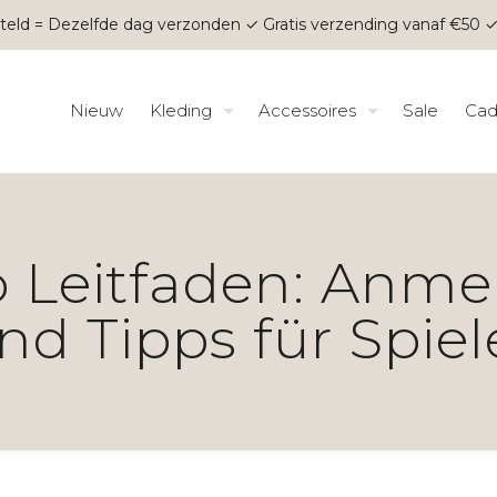
teld = Dezelfde dag verzonden ✓ Gratis verzending vanaf €50 ✓
Nieuw
Kleding
Accessoires
Sale
Cad
 Leitfaden: Anm
nd Tipps für Spiel