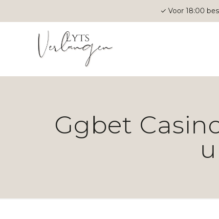
✓ Voor 18:00 bes
Ggbet Casino
u