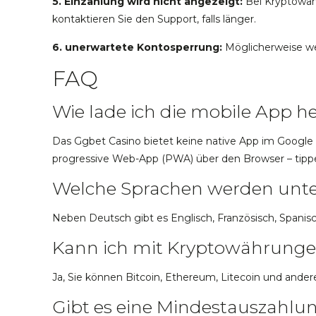
5. Einzahlung wird nicht angezeigt:
Bei Kryptowäh
kontaktieren Sie den Support, falls länger.
6. unerwartete Kontosperrung:
Möglicherweise we
FAQ
Wie lade ich die mobile App h
Das Ggbet Casino bietet keine native App im Google P
progressive Web-App (PWA) über den Browser – tippe
Welche Sprachen werden unte
Neben Deutsch gibt es Englisch, Französisch, Spanisc
Kann ich mit Kryptowährunge
Ja, Sie können Bitcoin, Ethereum, Litecoin und ande
Gibt es eine Mindestauszahlu