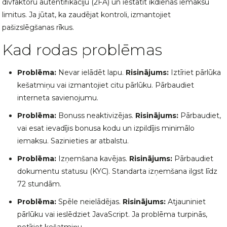
divfaktoru autentifikāciju (2FA) un iestatīt ikdienas iemaksu
limitus. Ja jūtat, ka zaudējat kontroli, izmantojiet
pašizslēgšanas rīkus.
Kad rodas problēmas
Problēma:
Nevar ielādēt lapu.
Risinājums:
Iztīriet pārlūka
kešatmiņu vai izmantojiet citu pārlūku. Pārbaudiet
interneta savienojumu.
Problēma:
Bonuss neaktivizējas.
Risinājums:
Pārbaudiet,
vai esat ievadījis bonusa kodu un izpildījis minimālo
iemaksu. Sazinieties ar atbalstu.
Problēma:
Izņemšana kavējas.
Risinājums:
Pārbaudiet
dokumentu statusu (KYC). Standarta izņemšana ilgst līdz
72 stundām.
Problēma:
Spēle neielādējas.
Risinājums:
Atjauniniet
pārlūku vai ieslēdziet JavaScript. Ja problēma turpinās,