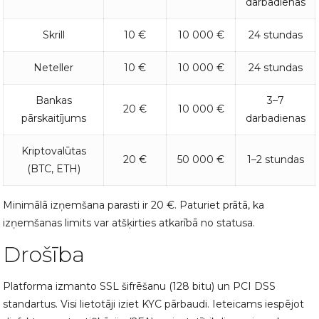
darbadienas
Skrill
10 €
10 000 €
24 stundas
Neteller
10 €
10 000 €
24 stundas
Bankas
3–7
20 €
10 000 €
pārskaitījums
darbadienas
Kriptovalūtas
20 €
50 000 €
1–2 stundas
(BTC, ETH)
Minimālā izņemšana parasti ir 20 €. Paturiet prātā, ka
izņemšanas limits var atšķirties atkarībā no statusa.
Drošība
Platforma izmanto SSL šifrēšanu (128 bitu) un PCI DSS
standartus. Visi lietotāji iziet KYC pārbaudi. Ieteicams iespējot