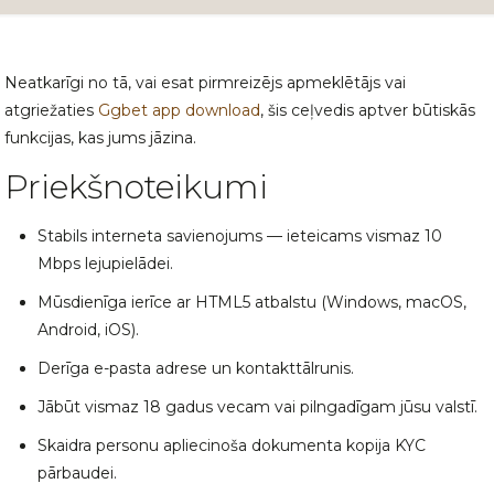
Neatkarīgi no tā, vai esat pirmreizējs apmeklētājs vai
atgriežaties
Ggbet app download
, šis ceļvedis aptver būtiskās
funkcijas, kas jums jāzina.
Priekšnoteikumi
Stabils interneta savienojums — ieteicams vismaz 10
Mbps lejupielādei.
Mūsdienīga ierīce ar HTML5 atbalstu (Windows, macOS,
Android, iOS).
Derīga e-pasta adrese un kontakttālrunis.
Jābūt vismaz 18 gadus vecam vai pilngadīgam jūsu valstī.
Skaidra personu apliecinoša dokumenta kopija KYC
pārbaudei.