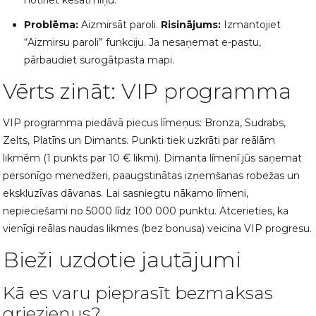
notīriet kešatmiņu.
Problēma:
Aizmirsāt paroli.
Risinājums:
Izmantojiet
“Aizmirsu paroli” funkciju. Ja nesaņemat e-pastu,
pārbaudiet surogātpasta mapi.
Vērts zināt: VIP programma
VIP programma piedāvā piecus līmeņus: Bronza, Sudrabs,
Zelts, Platīns un Dimants. Punkti tiek uzkrāti par reālām
likmēm (1 punkts par 10 € likmi). Dimanta līmenī jūs saņemat
personīgo menedžeri, paaugstinātas izņemšanas robežas un
ekskluzīvas dāvanas. Lai sasniegtu nākamo līmeni,
nepieciešami no 5000 līdz 100 000 punktu. Atcerieties, ka
vienīgi reālas naudas likmes (bez bonusa) veicina VIP progresu.
Bieži uzdotie jautājumi
Kā es varu pieprasīt bezmaksas
griezienus?