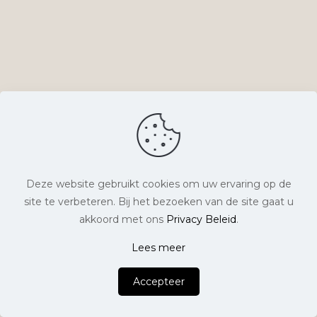
Deze website gebruikt cookies om uw ervaring op de
site te verbeteren. Bij het bezoeken van de site gaat u
© Lyts Verlangen. Alle rechten voorbehouden. |
akkoord met ons
Privacy Beleid
.
Website laten maken
door Chuck's |
Lees meer
0
Accepteer