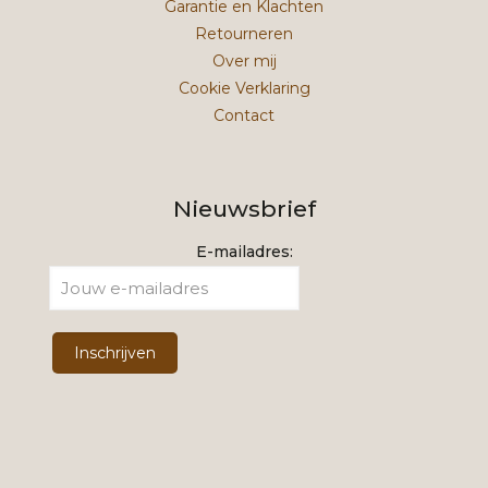
Garantie en Klachten
Retourneren
Over mij
Cookie Verklaring
Contact
Nieuwsbrief
E-mailadres: