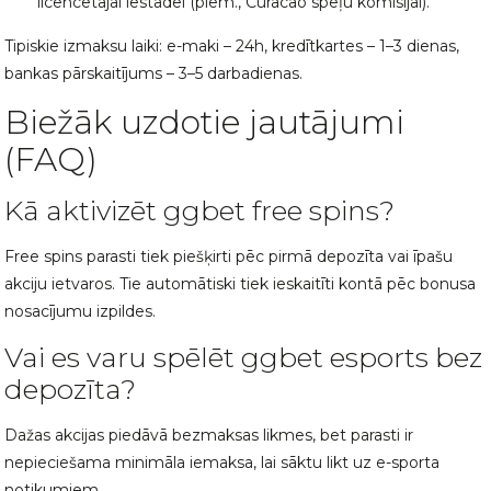
licencētājai iestādei (piem., Curacao spēļu komisijai).
Tipiskie izmaksu laiki: e-maki – 24h, kredītkartes – 1–3 dienas,
bankas pārskaitījums – 3–5 darbadienas.
Biežāk uzdotie jautājumi
(FAQ)
Kā aktivizēt ggbet free spins?
Free spins parasti tiek piešķirti pēc pirmā depozīta vai īpašu
akciju ietvaros. Tie automātiski tiek ieskaitīti kontā pēc bonusa
nosacījumu izpildes.
Vai es varu spēlēt ggbet esports bez
depozīta?
Dažas akcijas piedāvā bezmaksas likmes, bet parasti ir
nepieciešama minimāla iemaksa, lai sāktu likt uz e-sporta
notikumiem.