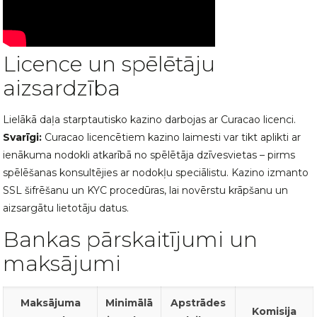
Licence un spēlētāju
aizsardzība
Lielākā daļa starptautisko kazino darbojas ar Curacao licenci.
Svarīgi:
Curacao licencētiem kazino laimesti var tikt aplikti ar
ienākuma nodokli atkarībā no spēlētāja dzīvesvietas – pirms
spēlēšanas konsultējies ar nodokļu speciālistu. Kazino izmanto
SSL šifrēšanu un KYC procedūras, lai novērstu krāpšanu un
aizsargātu lietotāju datus.
Bankas pārskaitījumi un
maksājumi
Maksājuma
Minimālā
Apstrādes
Komisija