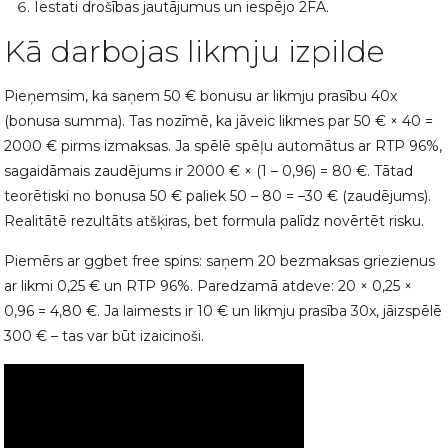
Iestati drošības jautājumus un iespējo 2FA.
Kā darbojas likmju izpilde
Pieņemsim, ka saņem 50 € bonusu ar likmju prasību 40x
(bonusa summa). Tas nozīmē, ka jāveic likmes par 50 € × 40 =
2000 € pirms izmaksas. Ja spēlē spēļu automātus ar RTP 96%,
sagaidāmais zaudējums ir 2000 € × (1 – 0,96) = 80 €. Tātad
teorētiski no bonusa 50 € paliek 50 – 80 = –30 € (zaudējums).
Realitātē rezultāts atšķiras, bet formula palīdz novērtēt risku.
Piemērs ar ggbet free spins: saņem 20 bezmaksas griezienus
ar likmi 0,25 € un RTP 96%. Paredzamā atdeve: 20 × 0,25 ×
0,96 = 4,80 €. Ja laimests ir 10 € un likmju prasība 30x, jāizspēlē
300 € – tas var būt izaicinoši.