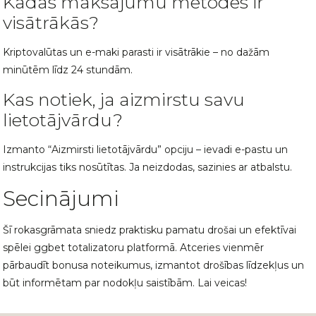
Kādas maksājumu metodes ir
visātrākās?
Kriptovalūtas un e-maki parasti ir visātrākie – no dažām
minūtēm līdz 24 stundām.
Kas notiek, ja aizmirstu savu
lietotājvārdu?
Izmanto “Aizmirsti lietotājvārdu” opciju – ievadi e-pastu un
instrukcijas tiks nosūtītas. Ja neizdodas, sazinies ar atbalstu.
Secinājumi
Šī rokasgrāmata sniedz praktisku pamatu drošai un efektīvai
spēlei ggbet totalizatoru platformā. Atceries vienmēr
pārbaudīt bonusa noteikumus, izmantot drošības līdzekļus un
būt informētam par nodokļu saistībām. Lai veicas!