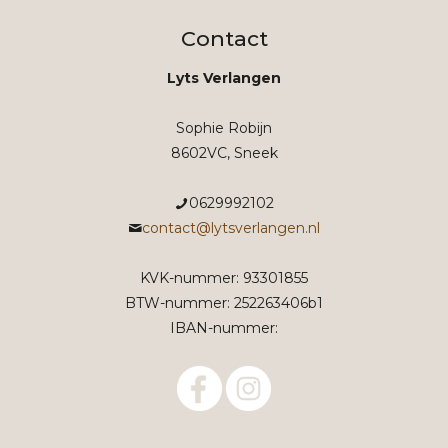
Contact
Lyts Verlangen
Sophie Robijn
8602VC, Sneek
0629992102
contact@lytsverlangen.nl
KVK-nummer: 93301855
BTW-nummer: 252263406b1
IBAN-nummer: