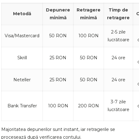
Depunere
Retragere
Timp de
Metodă
minimă
minimă
retragere
2-5 zile
Visa/Mastercard
50 RON
100 RON
lucrătoare
Skrill
25 RON
50 RON
24 ore
Neteller
25 RON
50 RON
24 ore
3-7 zile
Bank Transfer
100 RON
200 RON
lucrătoare
Majoritatea depunerilor sunt instant, iar retragerile se
procesează după verificarea contului.