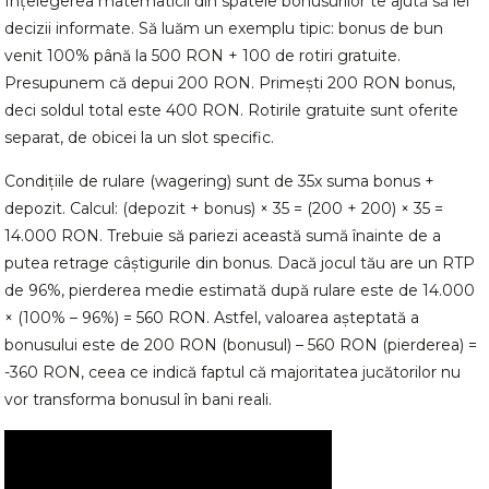
Înțelegerea matematicii din spatele bonusurilor te ajută să iei
decizii informate. Să luăm un exemplu tipic: bonus de bun
venit 100% până la 500 RON + 100 de rotiri gratuite.
Presupunem că depui 200 RON. Primești 200 RON bonus,
deci soldul total este 400 RON. Rotirile gratuite sunt oferite
separat, de obicei la un slot specific.
Condițiile de rulare (wagering) sunt de 35x suma bonus +
depozit. Calcul: (depozit + bonus) × 35 = (200 + 200) × 35 =
14.000 RON. Trebuie să pariezi această sumă înainte de a
putea retrage câștigurile din bonus. Dacă jocul tău are un RTP
de 96%, pierderea medie estimată după rulare este de 14.000
× (100% – 96%) = 560 RON. Astfel, valoarea așteptată a
bonusului este de 200 RON (bonusul) – 560 RON (pierderea) =
-360 RON, ceea ce indică faptul că majoritatea jucătorilor nu
vor transforma bonusul în bani reali.