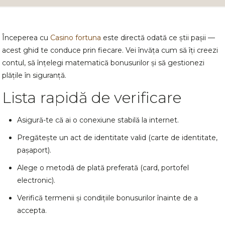
Începerea cu
Casino fortuna
este directă odată ce știi pașii —
acest ghid te conduce prin fiecare. Vei învăța cum să îți creezi
contul, să înțelegi matematică bonusurilor și să gestionezi
plățile în siguranță.
Lista rapidă de verificare
Asigură-te că ai o conexiune stabilă la internet.
Pregătește un act de identitate valid (carte de identitate,
pașaport).
Alege o metodă de plată preferată (card, portofel
electronic).
Verifică termenii și condițiile bonusurilor înainte de a
accepta.