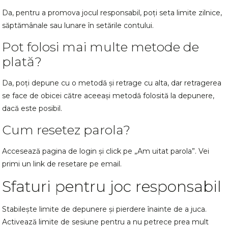
Da, pentru a promova jocul responsabil, poți seta limite zilnice,
săptămânale sau lunare în setările contului.
Pot folosi mai multe metode de
plată?
Da, poți depune cu o metodă și retrage cu alta, dar retragerea
se face de obicei către aceeași metodă folosită la depunere,
dacă este posibil.
Cum resetez parola?
Accesează pagina de login și click pe „Am uitat parola”. Vei
primi un link de resetare pe email.
Sfaturi pentru joc responsabil
Stabilește limite de depunere și pierdere înainte de a juca.
Activează limite de sesiune pentru a nu petrece prea mult