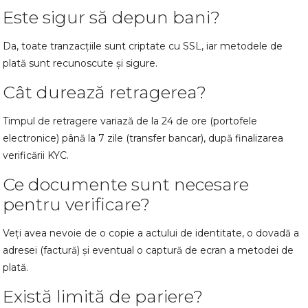
Este sigur să depun bani?
Da, toate tranzacțiile sunt criptate cu SSL, iar metodele de
plată sunt recunoscute și sigure.
Cât durează retragerea?
Timpul de retragere variază de la 24 de ore (portofele
electronice) până la 7 zile (transfer bancar), după finalizarea
verificării KYC.
Ce documente sunt necesare
pentru verificare?
Veți avea nevoie de o copie a actului de identitate, o dovadă a
adresei (factură) și eventual o captură de ecran a metodei de
plată.
Există limită de pariere?