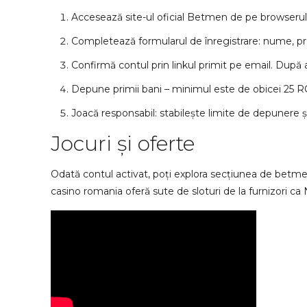
Accesează site-ul oficial Betmen de pe browserul m
Completează formularul de înregistrare: nume, pre
Confirmă contul prin linkul primit pe email. După a
Depune primii bani – minimul este de obicei 25 RO
Joacă responsabil: stabilește limite de depunere și 
Jocuri și oferte
Odată contul activat, poți explora secțiunea de betmen 
casino romania oferă sute de sloturi de la furnizori ca