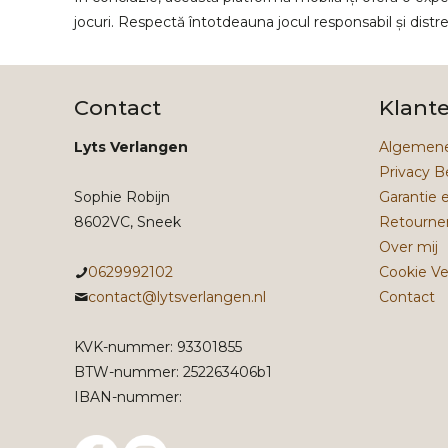
jocuri. Respectă întotdeauna jocul responsabil și distrea
Contact
Klant
Lyts Verlangen
Algemene
Privacy B
Sophie Robijn
Garantie 
8602VC, Sneek
Retourne
Over mij
0629992102
Cookie Ve
contact@lytsverlangen.nl
Contact
KVK-nummer: 93301855
BTW-nummer: 252263406b1
IBAN-nummer: