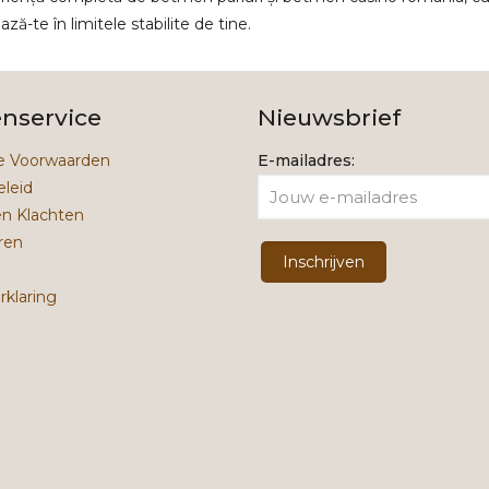
ză-te în limitele stabilite de tine.
enservice
Nieuwsbrief
 Voorwaarden
E-mailadres:
eleid
en Klachten
ren
rklaring