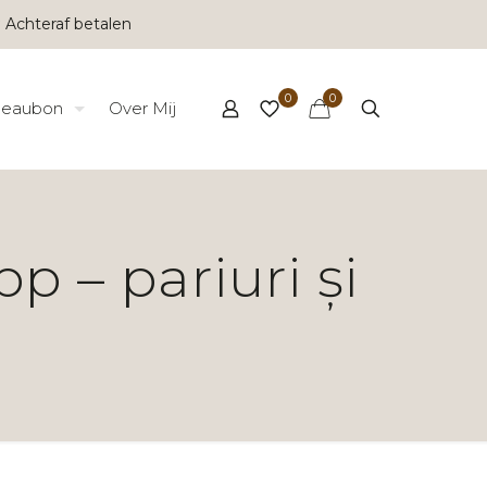
 Achteraf betalen
0
0
eaubon
Over Mij
 – pariuri și