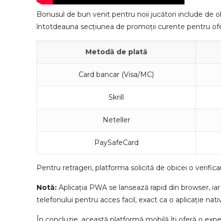
Bonusul de bun venit pentru noii jucători include de ob
întotdeauna secțiunea de promoții curente pentru oferte 
Metodă de plată
Card bancar (Visa/MC)
Skrill
Neteller
PaySafeCard
Pentru retrageri, platforma solicită de obicei o verific
Notă:
Aplicația PWA se lansează rapid din browser, iar 
telefonului pentru acces facil, exact ca o aplicație nati
În concluzie, această platformă mobilă îți oferă o ex