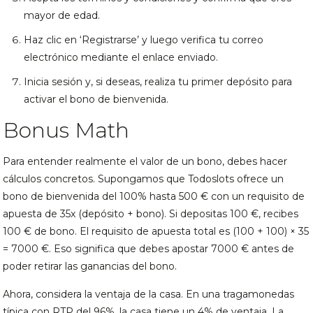
mayor de edad.
Haz clic en ‘Registrarse’ y luego verifica tu correo
electrónico mediante el enlace enviado.
Inicia sesión y, si deseas, realiza tu primer depósito para
activar el bono de bienvenida.
Bonus Math
Para entender realmente el valor de un bono, debes hacer
cálculos concretos. Supongamos que Todoslots ofrece un
bono de bienvenida del 100% hasta 500 € con un requisito de
apuesta de 35x (depósito + bono). Si depositas 100 €, recibes
100 € de bono. El requisito de apuesta total es (100 + 100) × 35
= 7000 €. Eso significa que debes apostar 7000 € antes de
poder retirar las ganancias del bono.
Ahora, considera la ventaja de la casa. En una tragamonedas
típica con RTP del 96%, la casa tiene un 4% de ventaja. La