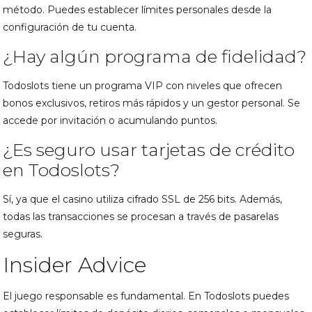
método. Puedes establecer límites personales desde la
configuración de tu cuenta.
¿Hay algún programa de fidelidad?
Todoslots tiene un programa VIP con niveles que ofrecen
bonos exclusivos, retiros más rápidos y un gestor personal. Se
accede por invitación o acumulando puntos.
¿Es seguro usar tarjetas de crédito
en Todoslots?
Sí, ya que el casino utiliza cifrado SSL de 256 bits. Además,
todas las transacciones se procesan a través de pasarelas
seguras.
Insider Advice
El juego responsable es fundamental. En Todoslots puedes