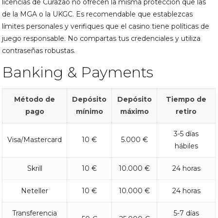
licencias de Curazao no ofrecen la misma protección que las
de la MGA o la UKGC. Es recomendable que establezcas
límites personales y verifiques que el casino tiene políticas de
juego responsable. No compartas tus credenciales y utiliza
contraseñas robustas.
Banking & Payments
Método de
Depósito
Depósito
Tiempo de
pago
mínimo
máximo
retiro
3-5 días
Visa/Mastercard
10 €
5.000 €
hábiles
Skrill
10 €
10.000 €
24 horas
Neteller
10 €
10.000 €
24 horas
Transferencia
5-7 días