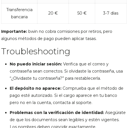
Transferencia
20 €
50 €
3-7 días
bancaria
Importante:
bwin no cobra comisiones por retiros, pero
algunos métodos de pago pueden aplicar tasas.
Troubleshooting
No puedo iniciar sesión:
Verifica que el correo y
contraseña sean correctos. Si olvidaste la contraseña, usa
“¿Olvidaste tu contraseña?” para restablecerla.
El depósito no aparece:
Comprueba que el método de
pago esté autorizado. Si el cargo aparece en tu banco
pero no en la cuenta, contacta al soporte.
Problemas con la verificación de identidad:
Asegúrate
de que los documentos sean legibles y estén vigentes.
Los nombres deben coincidir exactamente.