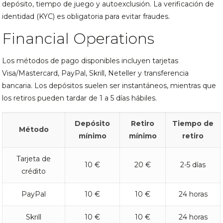
depósito, tiempo de juego y autoexclusión. La verificación de
identidad (KYC) es obligatoria para evitar fraudes.
Financial Operations
Los métodos de pago disponibles incluyen tarjetas
Visa/Mastercard, PayPal, Skrill, Neteller y transferencia
bancaria. Los depósitos suelen ser instantáneos, mientras que
los retiros pueden tardar de 1 a 5 días hábiles.
Depósito
Retiro
Tiempo de
Método
mínimo
mínimo
retiro
Tarjeta de
10 €
20 €
2-5 días
crédito
PayPal
10 €
10 €
24 horas
Skrill
10 €
10 €
24 horas