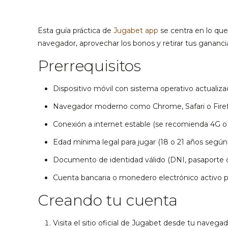
Esta guía práctica de
Jugabet app
se centra en lo que
navegador, aprovechar los bonos y retirar tus gananci
Prerrequisitos
Dispositivo móvil con sistema operativo actualiza
Navegador moderno como Chrome, Safari o Firef
Conexión a internet estable (se recomienda 4G o 
Edad mínima legal para jugar (18 o 21 años según 
Documento de identidad válido (DNI, pasaporte o 
Cuenta bancaria o monedero electrónico activo pa
Creando tu cuenta
Visita el sitio oficial de Jugabet desde tu navegad