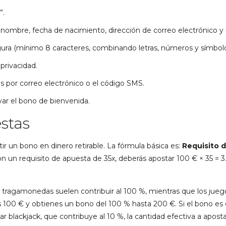
”.
 nombre, fecha de nacimiento, dirección de correo electrónico 
ura (mínimo 8 caracteres, combinando letras, números y símbolo
 privacidad.
ás por correo electrónico o el código SMS.
ivar el bono de bienvenida.
stas
ir un bono en dinero retirable. La fórmula básica es:
Requisito 
on un requisito de apuesta de 35x, deberás apostar 100 € × 35 = 
as tragamonedas suelen contribuir al 100 %, mientras que los jueg
100 € y obtienes un bono del 100 % hasta 200 €. Si el bono es
r blackjack, que contribuye al 10 %, la cantidad efectiva a aposta