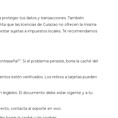
para proteger tus datos y transacciones. También
ta que las licencias de Curazao no ofrecen la misma
n estar sujetas a impuestos locales. Te recomendamos
ontraseña?”. Si el problema persiste, borra la caché del
tos estén verificados. Los retiros a tarjetas pueden
an legibles. El documento debe estar vigente y a tu
ecto, contacta al soporte en vivo.
s borrar la caché y las cookies.