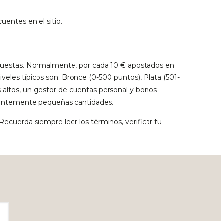
uentes en el sitio.
puestas. Normalmente, por cada 10 € apostados en
veles típicos son: Bronce (0-500 puntos), Plata (501-
 altos, un gestor de cuentas personal y bonos
nstantemente pequeñas cantidades.
ecuerda siempre leer los términos, verificar tu