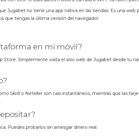
e Jugabet no tiene una app nativa en las tiendas. Es una web prog
ca que tengas la última versión del navegador.
taforma en mi móvil?
Store. Simplemente visita el sitio web de Jugabet desde tu naveg
o?
krill o Neteller son casi instantáneos, mientras que las tarjeta
.
depositar?
. Puedes probarlos sin arriesgar dinero real.