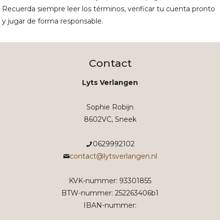
Recuerda siempre leer los términos, verificar tu cuenta pronto
y jugar de forma responsable.
Contact
Lyts Verlangen
Sophie Robijn
8602VC, Sneek
0629992102
contact@lytsverlangen.nl
KVK-nummer: 93301855
BTW-nummer: 252263406b1
IBAN-nummer: