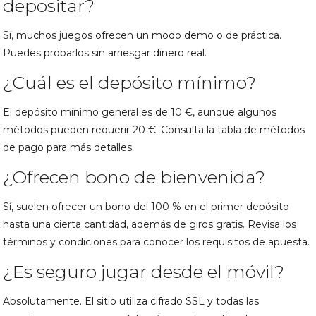
depositar?
Sí, muchos juegos ofrecen un modo demo o de práctica.
Puedes probarlos sin arriesgar dinero real.
¿Cuál es el depósito mínimo?
El depósito mínimo general es de 10 €, aunque algunos
métodos pueden requerir 20 €. Consulta la tabla de métodos
de pago para más detalles.
¿Ofrecen bono de bienvenida?
Sí, suelen ofrecer un bono del 100 % en el primer depósito
hasta una cierta cantidad, además de giros gratis. Revisa los
términos y condiciones para conocer los requisitos de apuesta.
¿Es seguro jugar desde el móvil?
Absolutamente. El sitio utiliza cifrado SSL y todas las