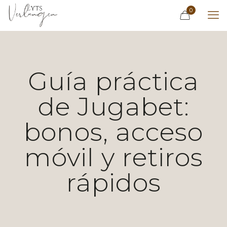
0
Guía práctica
de Jugabet:
bonos, acceso
móvil y retiros
rápidos