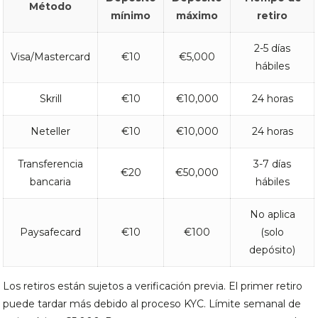
Método
mínimo
máximo
retiro
2-5 días
Visa/Mastercard
€10
€5,000
hábiles
Skrill
€10
€10,000
24 horas
Neteller
€10
€10,000
24 horas
Transferencia
3-7 días
€20
€50,000
bancaria
hábiles
No aplica
Paysafecard
€10
€100
(solo
depósito)
Los retiros están sujetos a verificación previa. El primer retiro
puede tardar más debido al proceso KYC. Límite semanal de