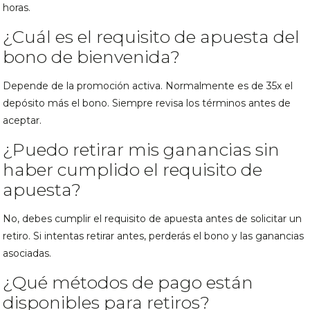
horas.
¿Cuál es el requisito de apuesta del
bono de bienvenida?
Depende de la promoción activa. Normalmente es de 35x el
depósito más el bono. Siempre revisa los términos antes de
aceptar.
¿Puedo retirar mis ganancias sin
haber cumplido el requisito de
apuesta?
No, debes cumplir el requisito de apuesta antes de solicitar un
retiro. Si intentas retirar antes, perderás el bono y las ganancias
asociadas.
¿Qué métodos de pago están
disponibles para retiros?