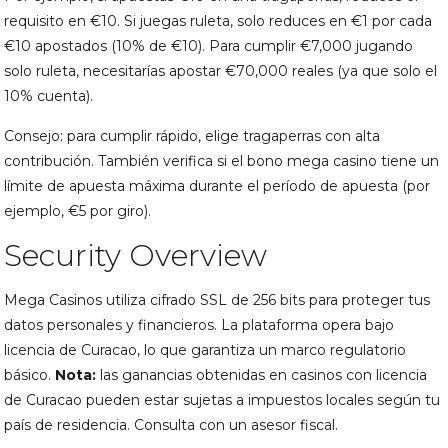
requisito en €10. Si juegas ruleta, solo reduces en €1 por cada
€10 apostados (10% de €10). Para cumplir €7,000 jugando
solo ruleta, necesitarías apostar €70,000 reales (ya que solo el
10% cuenta).
Consejo: para cumplir rápido, elige tragaperras con alta
contribución. También verifica si el bono mega casino tiene un
límite de apuesta máxima durante el período de apuesta (por
ejemplo, €5 por giro).
Security Overview
Mega Casinos utiliza cifrado SSL de 256 bits para proteger tus
datos personales y financieros. La plataforma opera bajo
licencia de Curacao, lo que garantiza un marco regulatorio
básico.
Nota:
las ganancias obtenidas en casinos con licencia
de Curacao pueden estar sujetas a impuestos locales según tu
país de residencia. Consulta con un asesor fiscal.