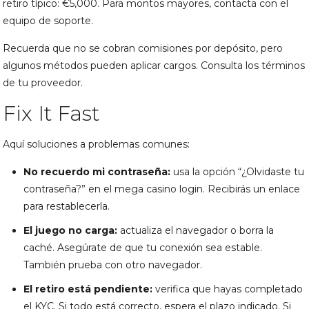
retiro típico: €5,000. Para montos mayores, contacta con el
equipo de soporte.
Recuerda que no se cobran comisiones por depósito, pero
algunos métodos pueden aplicar cargos. Consulta los términos
de tu proveedor.
Fix It Fast
Aquí soluciones a problemas comunes:
No recuerdo mi contraseña:
usa la opción “¿Olvidaste tu
contraseña?” en el mega casino login. Recibirás un enlace
para restablecerla.
El juego no carga:
actualiza el navegador o borra la
caché. Asegúrate de que tu conexión sea estable.
También prueba con otro navegador.
El retiro está pendiente:
verifica que hayas completado
el KYC. Si todo está correcto, espera el plazo indicado. Si