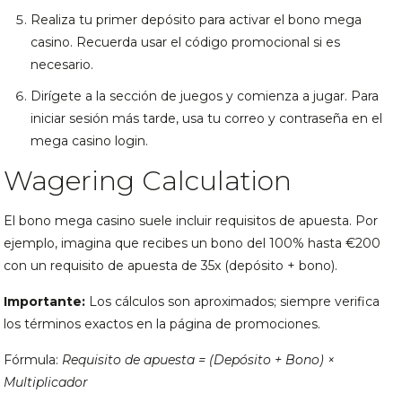
Realiza tu primer depósito para activar el bono mega
casino. Recuerda usar el código promocional si es
necesario.
Dirígete a la sección de juegos y comienza a jugar. Para
iniciar sesión más tarde, usa tu correo y contraseña en el
mega casino login.
Wagering Calculation
El bono mega casino suele incluir requisitos de apuesta. Por
ejemplo, imagina que recibes un bono del 100% hasta €200
con un requisito de apuesta de 35x (depósito + bono).
Importante:
Los cálculos son aproximados; siempre verifica
los términos exactos en la página de promociones.
Fórmula:
Requisito de apuesta = (Depósito + Bono) ×
Multiplicador