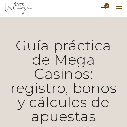
0
Guía práctica
de Mega
Casinos:
registro, bonos
y cálculos de
apuestas