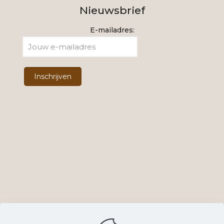
Nieuwsbrief
E-mailadres: