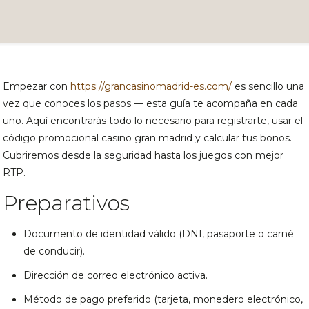
Empezar con
https://grancasinomadrid-es.com/
es sencillo una
vez que conoces los pasos — esta guía te acompaña en cada
uno. Aquí encontrarás todo lo necesario para registrarte, usar el
código promocional casino gran madrid y calcular tus bonos.
Cubriremos desde la seguridad hasta los juegos con mejor
RTP.
Preparativos
Documento de identidad válido (DNI, pasaporte o carné
de conducir).
Dirección de correo electrónico activa.
Método de pago preferido (tarjeta, monedero electrónico,