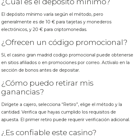
¿Cuál es el depósito mínimo?
El depósito mínimo varía según el método, pero
generalmente es de 10 € para tarjetas y monederos
electrónicos, y 20 € para criptomonedas.
¿Ofrecen un código promocional?
Sí, el casino gran madrid codigo promocional puede obtenerse
en sitios afiliados o en promociones por correo. Actívalo en la
sección de bonos antes de depositar.
¿Cómo puedo retirar mis
ganancias?
Dirígete a cajero, selecciona “Retiro”, elige el método y la
cantidad. Verifica que hayas cumplido los requisitos de
apuesta. El primer retiro puede requerir verificación adicional.
¿Es confiable este casino?