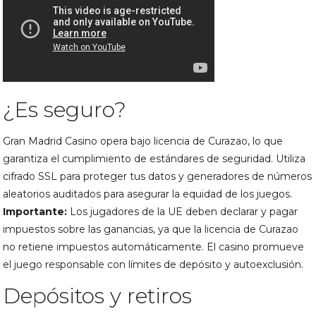
¿Es seguro?
Gran Madrid Casino opera bajo licencia de Curazao, lo que
garantiza el cumplimiento de estándares de seguridad. Utiliza
cifrado SSL para proteger tus datos y generadores de números
aleatorios auditados para asegurar la equidad de los juegos.
Importante:
Los jugadores de la UE deben declarar y pagar
impuestos sobre las ganancias, ya que la licencia de Curazao
no retiene impuestos automáticamente. El casino promueve
el juego responsable con límites de depósito y autoexclusión.
Depósitos y retiros