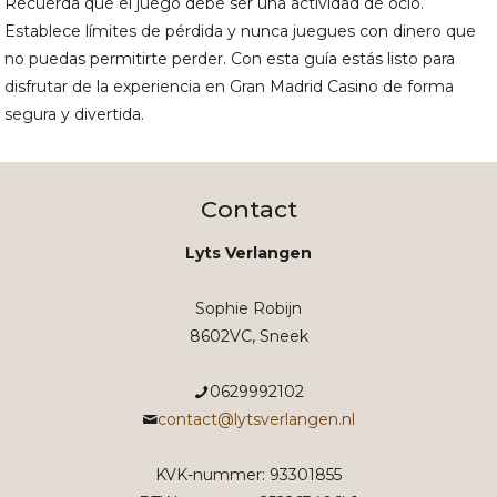
Recuerda que el juego debe ser una actividad de ocio.
Establece límites de pérdida y nunca juegues con dinero que
no puedas permitirte perder. Con esta guía estás listo para
disfrutar de la experiencia en Gran Madrid Casino de forma
segura y divertida.
Contact
Lyts Verlangen
Sophie Robijn
8602VC, Sneek
0629992102
contact@lytsverlangen.nl
KVK-nummer: 93301855