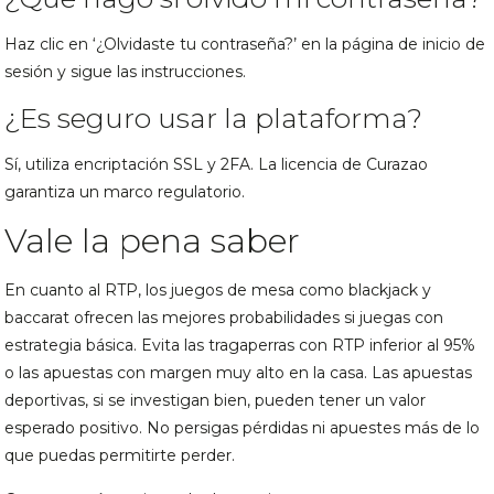
Haz clic en ‘¿Olvidaste tu contraseña?’ en la página de inicio de
sesión y sigue las instrucciones.
¿Es seguro usar la plataforma?
Sí, utiliza encriptación SSL y 2FA. La licencia de Curazao
garantiza un marco regulatorio.
Vale la pena saber
En cuanto al RTP, los juegos de mesa como blackjack y
baccarat ofrecen las mejores probabilidades si juegas con
estrategia básica. Evita las tragaperras con RTP inferior al 95%
o las apuestas con margen muy alto en la casa. Las apuestas
deportivas, si se investigan bien, pueden tener un valor
esperado positivo. No persigas pérdidas ni apuestes más de lo
que puedas permitirte perder.