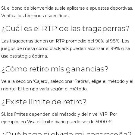
Sí, el bono de bienvenida suele aplicarse a apuestas deportivas.
Verifica los términos específicos.
¿Cuál es el RTP de las tragaperras?
Las tragaperras tienen un RTP promedio del 96% al 98%. Los
juegos de mesa como blackjack pueden alcanzar el 99% si se
usa estrategia óptima.
¿Cómo retiro mis ganancias?
Ve a la sección ‘Cajero’, selecciona ‘Retirar’, elige el método y el
monto. El tiempo varía según el método.
¿Existe límite de retiro?
Sí, los límites dependen del método y del nivel VIP. Por
ejemplo, en Visa el límite diario puede ser de 5000 €.
¿Qué hago si olvido mi contraseña?