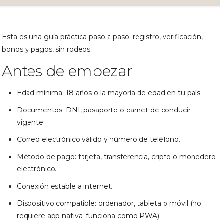
Esta es una guía práctica paso a paso: registro, verificación,
bonos y pagos, sin rodeos.
Antes de empezar
Edad mínima: 18 años o la mayoría de edad en tu país.
Documentos: DNI, pasaporte o carnet de conducir
vigente.
Correo electrónico válido y número de teléfono.
Método de pago: tarjeta, transferencia, cripto o monedero
electrónico.
Conexión estable a internet.
Dispositivo compatible: ordenador, tableta o móvil (no
requiere app nativa; funciona como PWA).