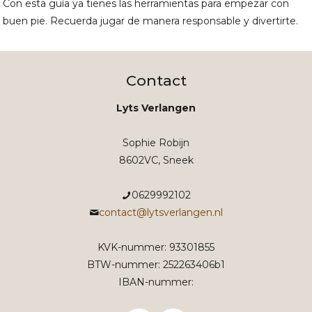
Con esta guía ya tienes las herramientas para empezar con
buen pie. Recuerda jugar de manera responsable y divertirte.
Contact
Lyts Verlangen
Sophie Robijn
8602VC, Sneek
0629992102
contact@lytsverlangen.nl
KVK-nummer: 93301855
BTW-nummer: 252263406b1
IBAN-nummer: