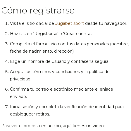
Cómo registrarse
Visita el sitio oficial de
Jugabet sport
desde tu navegador.
Haz clic en ‘Registrarse’ o ‘Crear cuenta’.
Completa el formulario con tus datos personales (nombre,
fecha de nacimiento, dirección).
Elige un nombre de usuario y contraseña segura.
Acepta los términos y condiciones y la política de
privacidad.
Confirma tu correo electrónico mediante el enlace
enviado.
Inicia sesión y completa la verificación de identidad para
desbloquear retiros.
Para ver el proceso en acción, aquí tienes un video: