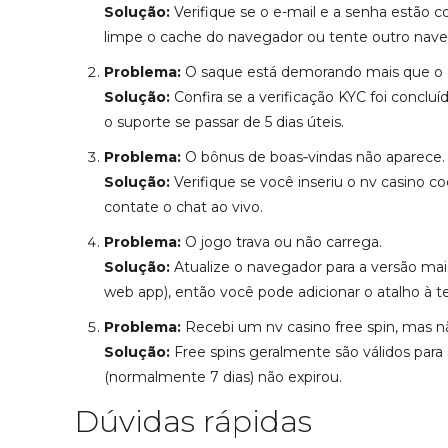
Solução:
Verifique se o e-mail e a senha estão c
limpe o cache do navegador ou tente outro nave
Problema:
O saque está demorando mais que o 
Solução:
Confira se a verificação KYC foi conc
o suporte se passar de 5 dias úteis.
Problema:
O bônus de boas‑vindas não aparece.
Solução:
Verifique se você inseriu o nv casino 
contate o chat ao vivo.
Problema:
O jogo trava ou não carrega.
Solução:
Atualize o navegador para a versão mai
web app), então você pode adicionar o atalho à tela 
Problema:
Recebi um nv casino free spin, mas nã
Solução:
Free spins geralmente são válidos para s
(normalmente 7 dias) não expirou.
Dúvidas rápidas