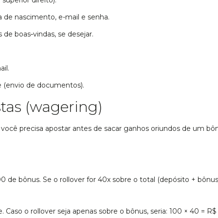
uperior direito).
 de nascimento, e-mail e senha.
de boas‑vindas, se desejar.
il.
de (envio de documentos).
as (wagering)
que você precisa apostar antes de sacar ganhos oriundos de um 
e bônus. Se o rollover for 40x sobre o total (depósito + bônus
 Caso o rollover seja apenas sobre o bônus, seria: 100 × 40 = R$