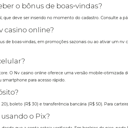
eber o bônus de boas‑vindas?
 que deve ser inserido no momento do cadastro. Consulte a pá
 casino online?
s de boas‑vindas, em promoções sazonais ou ao ativar um nv ca
celular?
Store. O Nv casino online oferece uma versão mobile‑otimizada
seu smartphone para acesso rápido.
ósito?
, boleto (R$ 30) e transferência bancária (R$ 50). Para carteira
 usando o Pix?