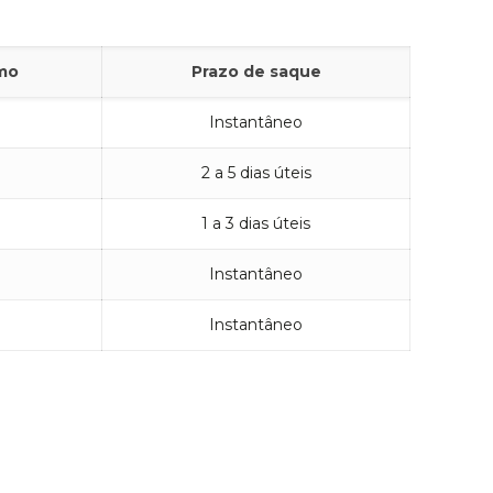
mo
Prazo de saque
Instantâneo
2 a 5 dias úteis
1 a 3 dias úteis
Instantâneo
Instantâneo