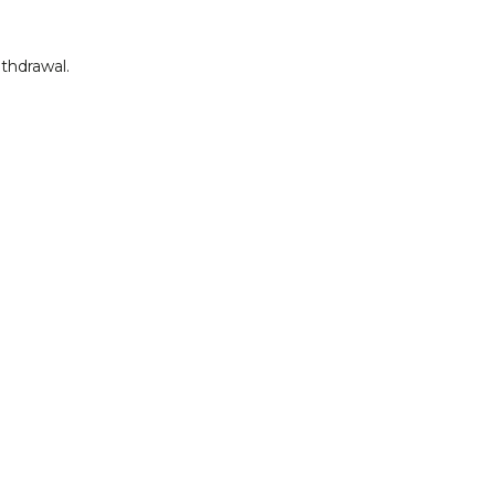
ithdrawal.