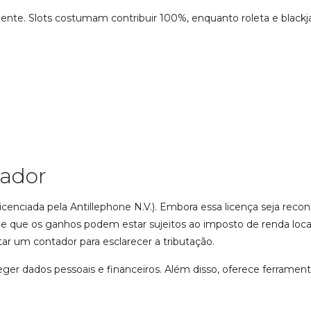
nte. Slots costumam contribuir 100%, enquanto roleta e black
gador
icenciada pela Antillephone N.V.). Embora essa licença seja rec
de que os ganhos podem estar sujeitos ao imposto de renda loc
ar um contador para esclarecer a tributação.
oteger dados pessoais e financeiros. Além disso, oferece ferrame