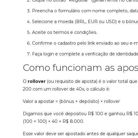
Clique no botão “Registrar” (geralmente no canto s
Preencha o formulário com nome completo, data
Selecione a moeda (BRL, EUR ou USD) e o bônus 
Aceite os termos e condições.
Confirme o cadastro pelo link enviado ao seu e-ma
Faça login e complete a verificação de identida
Como funcionam as apost
O
rollover
(ou requisito de aposta) é o valor total 
200 com um rollover de 40x, o cálculo é:
Valor a apostar = (bônus + depósito) × rollover
Digamos que você depositou R$ 100 e ganhou R$ 100 d
(100 + 100) × 40 = R$ 8.000.
Esse valor deve ser apostado antes de qualquer saque.