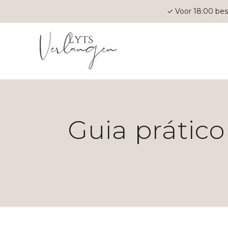
✓ Voor 18:00 bes
Guia prático