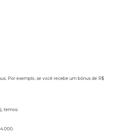
bônus. Por exemplo, se você recebe um bônus de R$
), temos:
 4.000.