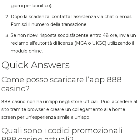
giorni per bonifico).
Dopo la scadenza, contatta l’assistenza via chat o email.
Fornisci il numero della transazione.
Se non ricevi risposta soddisfacente entro 48 ore, invia un
reclamo all’autorità di licenza (MGA o UKGC) utilizzando il
modulo online.
Quick Answers
Come posso scaricare l’app 888
casino?
888 casino non ha un’app negli store ufficiali. Puoi accedere al
sito tramite browser e creare un collegamento alla home
screen per un’esperienza simile a un’app.
Quali sono i codici promozionali
888 casino attuali?