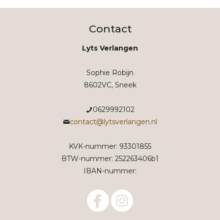
Contact
Lyts Verlangen
Sophie Robijn
8602VC, Sneek
0629992102
contact@lytsverlangen.nl
KVK-nummer: 93301855
BTW-nummer: 252263406b1
IBAN-nummer: