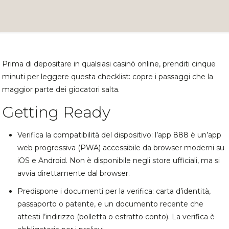
Prima di depositare in qualsiasi casinò online, prenditi cinque
minuti per leggere questa checklist: copre i passaggi che la
maggior parte dei giocatori salta.
Getting Ready
Verifica la compatibilità del dispositivo: l’app 888 è un’app
web progressiva (PWA) accessibile da browser moderni su
iOS e Android. Non è disponibile negli store ufficiali, ma si
avvia direttamente dal browser.
Predispone i documenti per la verifica: carta d’identità,
passaporto o patente, e un documento recente che
attesti l’indirizzo (bolletta o estratto conto). La verifica è