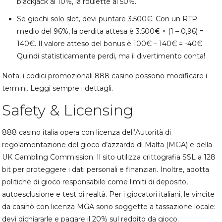
blackjack al 10%, la roulette al 50%.
Se giochi solo slot, devi puntare 3.500€. Con un RTP
medio del 96%, la perdita attesa è 3.500€ × (1 – 0,96) =
140€. Il valore atteso del bonus è 100€ – 140€ = -40€.
Quindi statisticamente perdi, ma il divertimento conta!
Nota: i codici promozionali 888 casino possono modificare i
termini. Leggi sempre i dettagli.
Safety & Licensing
888 casino italia opera con licenza dell’Autorità di
regolamentazione del gioco d’azzardo di Malta (MGA) e della
UK Gambling Commission. Il sito utilizza crittografia SSL a 128
bit per proteggere i dati personali e finanziari. Inoltre, adotta
politiche di gioco responsabile come limiti di deposito,
autoesclusione e test di realtà. Per i giocatori italiani, le vincite
da casinò con licenza MGA sono soggette a tassazione locale:
devi dichiararle e pagare il 20% sul reddito da gioco.