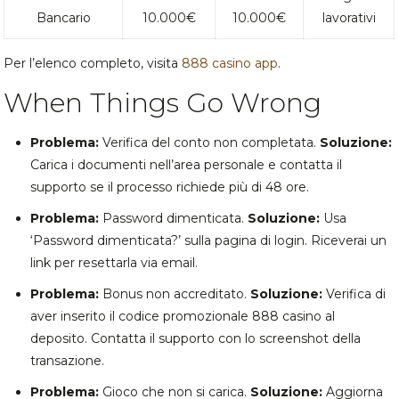
Bancario
10.000€
10.000€
lavorativi
Per l’elenco completo, visita
888 casino app
.
When Things Go Wrong
Problema:
Verifica del conto non completata.
Soluzione:
Carica i documenti nell’area personale e contatta il
supporto se il processo richiede più di 48 ore.
Problema:
Password dimenticata.
Soluzione:
Usa
‘Password dimenticata?’ sulla pagina di login. Riceverai un
link per resettarla via email.
Problema:
Bonus non accreditato.
Soluzione:
Verifica di
aver inserito il codice promozionale 888 casino al
deposito. Contatta il supporto con lo screenshot della
transazione.
Problema:
Gioco che non si carica.
Soluzione:
Aggiorna