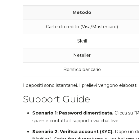
Metodo
Carte di credito (Visa/Mastercard)
Skrill
Neteller
Bonifico bancario
I depositi sono istantanei. I prelievi vengono elaborati
Support Guide
Scenario 1: Password dimenticata.
Clicca su “P
spam e contatta il supporto via chat live.
Scenario 2: Verifica account (KYC).
Dopo un dep