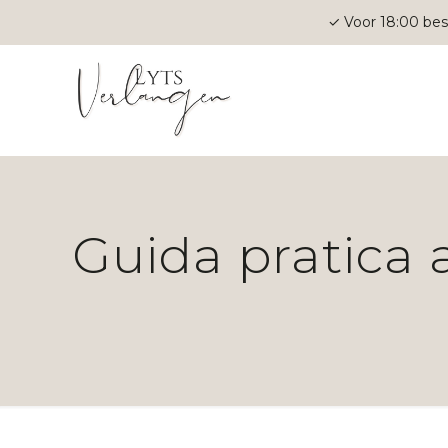
✓ Voor 18:00 bes
Guida pratica a