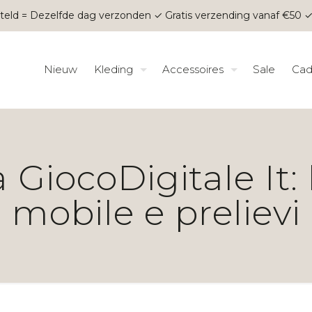
teld = Dezelfde dag verzonden ✓ Gratis verzending vanaf €50 ✓
Nieuw
Kleding
Accessoires
Sale
Cad
 GiocoDigitale It
mobile e prelievi