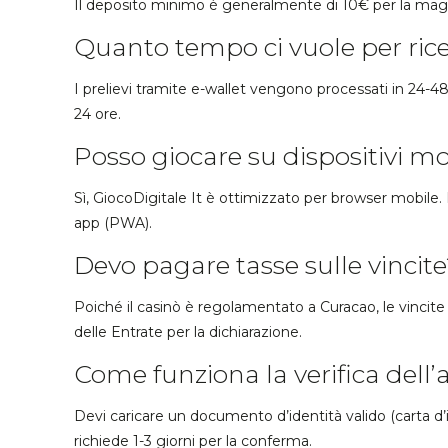
Il deposito minimo è generalmente di 10€ per la maggi
Quanto tempo ci vuole per rice
I prelievi tramite e-wallet vengono processati in 24-48 o
24 ore.
Posso giocare su dispositivi mo
Sì, GiocoDigitale It è ottimizzato per browser mobile.
app (PWA).
Devo pagare tasse sulle vincit
Poiché il casinò è regolamentato a Curacao, le vincite
delle Entrate per la dichiarazione.
Come funziona la verifica dell
Devi caricare un documento d’identità valido (carta d’
richiede 1-3 giorni per la conferma.