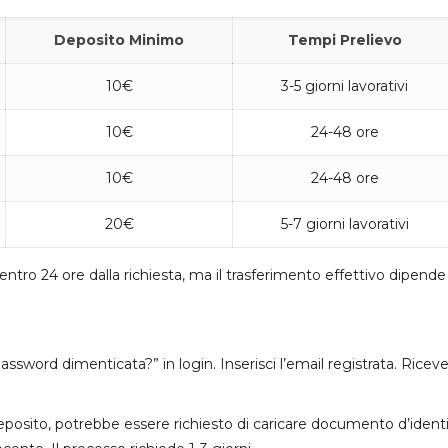
Deposito Minimo
Tempi Prelievo
10€
3-5 giorni lavorativi
10€
24-48 ore
10€
24-48 ore
20€
5-7 giorni lavorativi
 entro 24 ore dalla richiesta, ma il trasferimento effettivo dipend
assword dimenticata?” in login. Inserisci l’email registrata. Ricever
osito, potrebbe essere richiesto di caricare documento d’identità