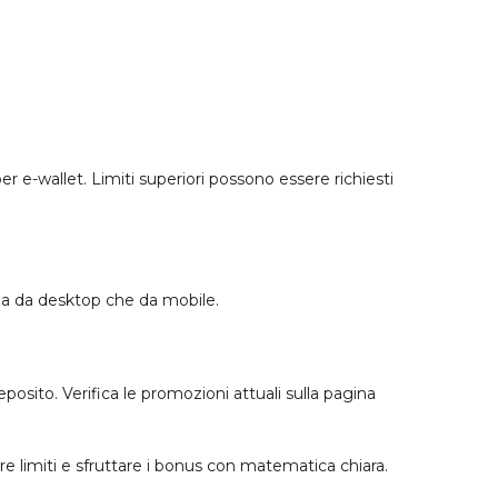
er e-wallet. Limiti superiori possono essere richiesti
 sia da desktop che da mobile.
sito. Verifica le promozioni attuali sulla pagina
re limiti e sfruttare i bonus con matematica chiara.