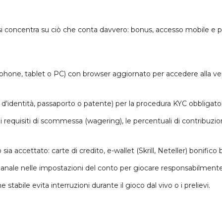
i concentra su ciò che conta davvero: bonus, accesso mobile e 
tphone, tablet o PC) con browser aggiornato per accedere alla ve
 d’identità, passaporto o patente) per la procedura KYC obbligato
 i requisiti di scommessa (wagering), le percentuali di contribuz
a accettato: carte di credito, e-wallet (Skrill, Neteller) bonifico 
manale nelle impostazioni del conto per giocare responsabilmente
tabile evita interruzioni durante il gioco dal vivo o i prelievi.