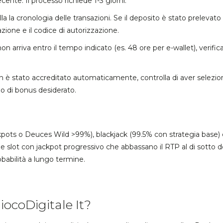
ecente. Il processo richiede 1-3 giorni.
la la cronologia delle transazioni. Se il deposito è stato prelevato
zione e il codice di autorizzazione.
on arriva entro il tempo indicato (es. 48 ore per e-wallet), verific
n è stato accreditato automaticamente, controlla di aver selezion
ipo di bonus desiderato.
pots o Deuces Wild >99%), blackjack (99.5% con strategia base) e 
e slot con jackpot progressivo che abbassano il RTP al di sotto d
robabilità a lungo termine.
iocoDigitale It?