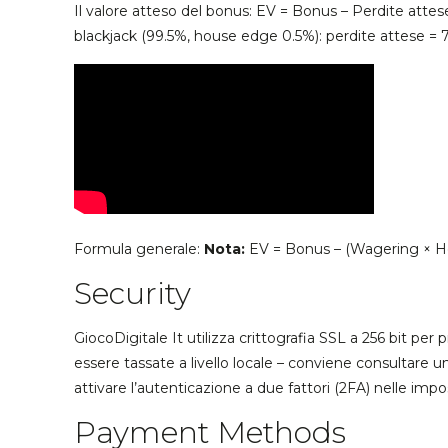
Il valore atteso del bonus: EV = Bonus – Perdite attes
blackjack (99.5%, house edge 0.5%): perdite attese = 
Formula generale:
Nota:
EV = Bonus – (Wagering × Hou
Security
GiocoDigitale It utilizza crittografia SSL a 256 bit per
essere tassate a livello locale – conviene consultare un 
attivare l’autenticazione a due fattori (2FA) nelle imp
Payment Methods