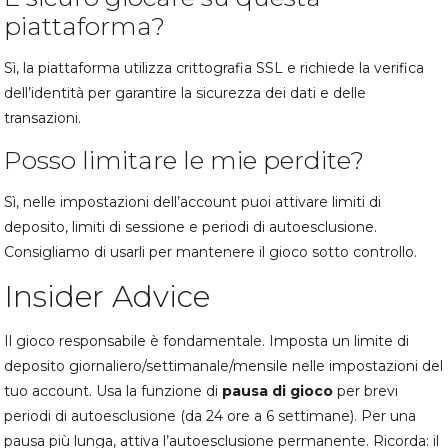
piattaforma?
Sì, la piattaforma utilizza crittografia SSL e richiede la verifica
dell’identità per garantire la sicurezza dei dati e delle
transazioni.
Posso limitare le mie perdite?
Sì, nelle impostazioni dell’account puoi attivare limiti di
deposito, limiti di sessione e periodi di autoesclusione.
Consigliamo di usarli per mantenere il gioco sotto controllo.
Insider Advice
Il gioco responsabile è fondamentale. Imposta un limite di
deposito giornaliero/settimanale/mensile nelle impostazioni del
tuo account. Usa la funzione di
pausa di gioco
per brevi
periodi di autoesclusione (da 24 ore a 6 settimane). Per una
pausa più lunga, attiva l’autoesclusione permanente. Ricorda: il