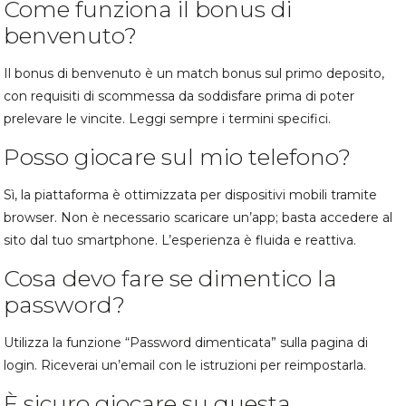
Come funziona il bonus di
benvenuto?
Il bonus di benvenuto è un match bonus sul primo deposito,
con requisiti di scommessa da soddisfare prima di poter
prelevare le vincite. Leggi sempre i termini specifici.
Posso giocare sul mio telefono?
Sì, la piattaforma è ottimizzata per dispositivi mobili tramite
browser. Non è necessario scaricare un’app; basta accedere al
sito dal tuo smartphone. L’esperienza è fluida e reattiva.
Cosa devo fare se dimentico la
password?
Utilizza la funzione “Password dimenticata” sulla pagina di
login. Riceverai un’email con le istruzioni per reimpostarla.
È sicuro giocare su questa