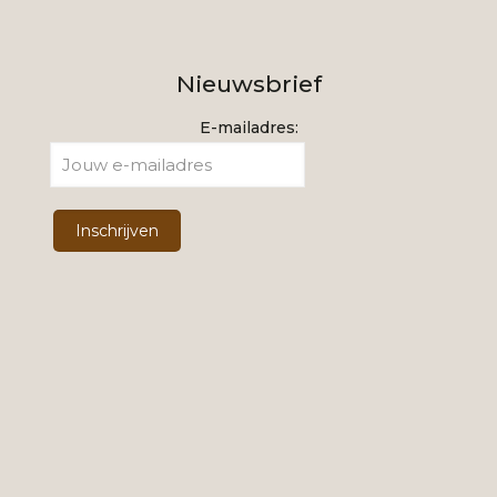
Nieuwsbrief
E-mailadres: