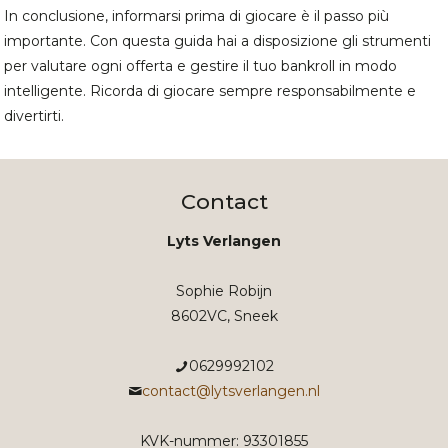
In conclusione, informarsi prima di giocare è il passo più
importante. Con questa guida hai a disposizione gli strumenti
per valutare ogni offerta e gestire il tuo bankroll in modo
intelligente. Ricorda di giocare sempre responsabilmente e
divertirti.
Contact
Lyts Verlangen
Sophie Robijn
8602VC, Sneek
0629992102
contact@lytsverlangen.nl
KVK-nummer: 93301855