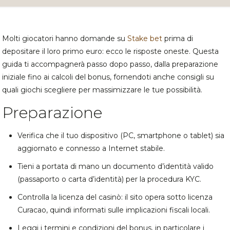
Molti giocatori hanno domande su
Stake bet
prima di
depositare il loro primo euro: ecco le risposte oneste. Questa
guida ti accompagnerà passo dopo passo, dalla preparazione
iniziale fino ai calcoli del bonus, fornendoti anche consigli su
quali giochi scegliere per massimizzare le tue possibilità.
Preparazione
Verifica che il tuo dispositivo (PC, smartphone o tablet) sia
aggiornato e connesso a Internet stabile.
Tieni a portata di mano un documento d’identità valido
(passaporto o carta d’identità) per la procedura KYC.
Controlla la licenza del casinò: il sito opera sotto licenza
Curacao, quindi informati sulle implicazioni fiscali locali.
Leggi i termini e condizioni del bonus, in particolare i