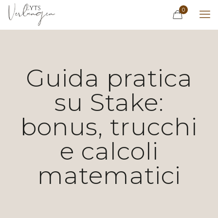
0
Guida pratica
su Stake:
bonus, trucchi
e calcoli
matematici