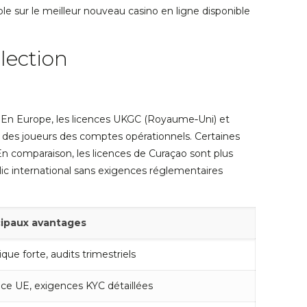
ble sur le meilleur nouveau casino en ligne disponible
élection
. En Europe, les licences UKGC (Royaume‑Uni) et
ds des joueurs des comptes opérationnels. Certaines
En comparaison, les licences de Curaçao sont plus
blic international sans exigences réglementaires
cipaux avantages
ique forte, audits trimestriels
ce UE, exigences KYC détaillées