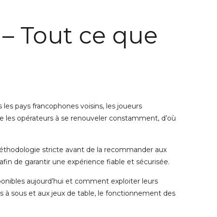
 – Tout ce que
les pays francophones voisins, les joueurs
se les opérateurs à se renouveler constamment, d’où
éthodologie stricte avant de la recommander aux
afin de garantir une expérience fiable et sécurisée.
sponibles aujourd’hui et comment exploiter leurs
à sous et aux jeux de table, le fonctionnement des