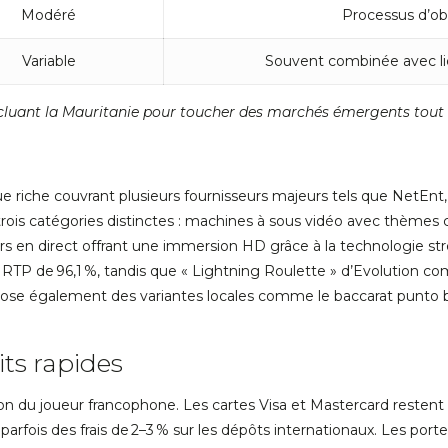
Modéré
Processus d’obt
Variable
Souvent combinée avec lic
incluant la Mauritanie pour toucher des marchés émergents tout
e riche couvrant plusieurs fournisseurs majeurs tels que NetEn
trois catégories distinctes : machines à sous vidéo avec thème
ers en direct offrant une immersion HD grâce à la technologie str
RTP de 96,1 %, tandis que « Lightning Roulette » d’Evolution com
 propose également des variantes locales comme le baccarat punto
ts rapides
n du joueur francophone. Les cartes Visa et Mastercard restent le
parfois des frais de 2–3 % sur les dépôts internationaux. Les porte‑