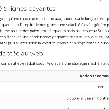
té & lignes payantes
n qu’une machine redistribue aux joueurs sur le long terme ; pri
équence et l’amplitude des gains : une volatilité élevée génère
lité basse assure des paiements fréquents mais modestes (« Starb
ces d’activer une combinaison gagnante mais multiplie aussi vot
ll puis ajuster selon la volatilité choisie afin d’optimiser la du
 adaptée au web
maison peut être réduit sous 1 % grâce à une stratégie mathématiq
Action recomm
Tirer
Doubler si dealer montre 