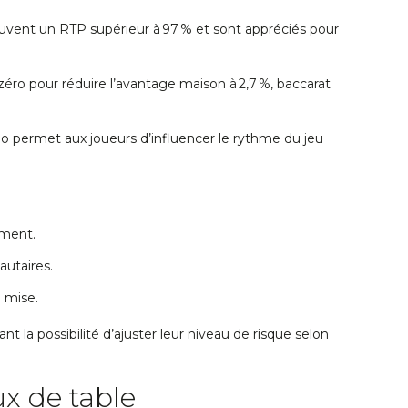
 souvent un RTP supérieur à 97 % et sont appréciés pour
zéro pour réduire l’avantage maison à 2,7 %, baccarat
udio permet aux joueurs d’influencer le rythme du jeu
ement.
autaires.
e mise.
t la possibilité d’ajuster leur niveau de risque selon
ux de table