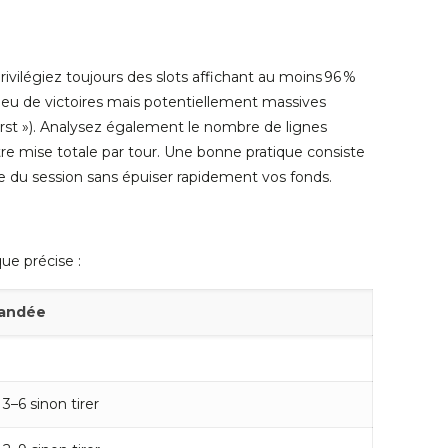
vilégiez toujours des slots affichant au moins 96 %
 peu de victoires mais potentiellement massives
urst »). Analysez également le nombre de lignes
re mise totale par tour. Une bonne pratique consiste
rée du session sans épuiser rapidement vos fonds.
ue précise :
andée
3–6 sinon tirer