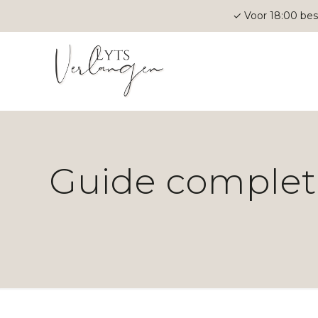
✓ Voor 18:00 bes
Guide complet 