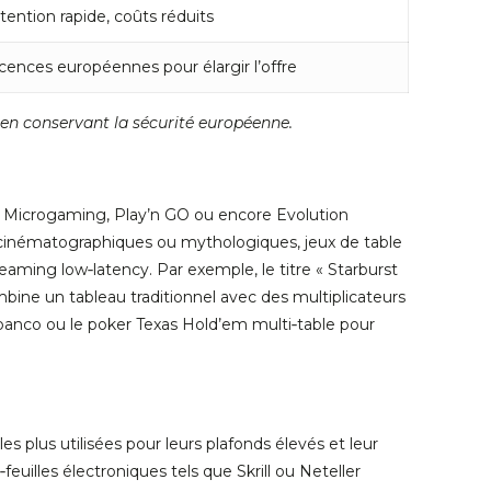
ention rapide, coûts réduits
ences européennes pour élargir l’offre
 en conservant la sécurité européenne.
t, Microgaming, Play’n GO ou encore Evolution
s cinématographiques ou mythologiques, jeux de table
eaming low‑latency. Par exemple, le titre « Starburst
bine un tableau traditionnel avec des multiplicateurs
 banco ou le poker Texas Hold’em multi‑table pour
s plus utilisées pour leurs plafonds élevés et leur
feuilles électroniques tels que Skrill ou Neteller