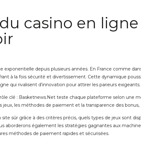
du casino en ligne
ir
e exponentielle depuis plusieurs années. En France comme dans 
rant à la fois sécurité et divertissement. Cette dynamique pous
 qui rivalisent d’innovation pour attirer les parieurs exigeants.
rôle clé : Basketnews.Net teste chaque plateforme selon une m
des jeux, les méthodes de paiement et la transparence des bonus, 
ite sûr grâce à des critères précis, quels types de jeux sont di
us aborderons également les stratégies gagnantes aux machines 
eures méthodes de paiement rapides et sécurisées.