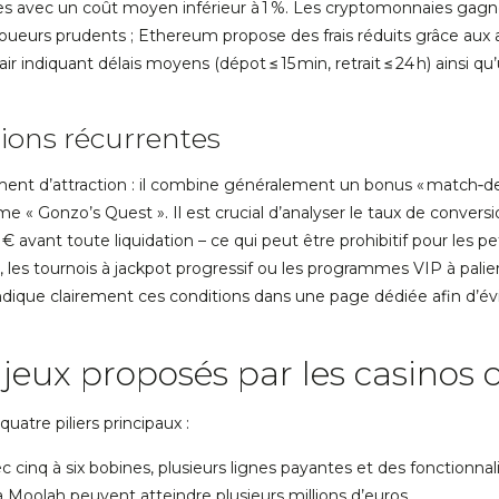
es avec un coût moyen inférieur à 1 %. Les cryptomonnaies gagne
joueurs prudents ; Ethereum propose des frais réduits grâce aux
air indiquant délais moyens (dépot ≤ 15 min, retrait ≤ 24 h) ainsi q
ons récurrentes
t d’attraction : il combine généralement un bonus « match‑depo
me « Gonzo’s Quest ». Il est crucial d’analyser le taux de conv
 € avant toute liquidation – ce qui peut être prohibitif pour les 
les tournois à jackpot progressif ou les programmes VIP à paliers
 indique clairement ces conditions dans une page dédiée afin d’év
e jeux proposés par les casinos 
uatre piliers principaux :
c cinq à six bobines, plusieurs lignes payantes et des fonctionna
a Moolah peuvent atteindre plusieurs millions d’euros.