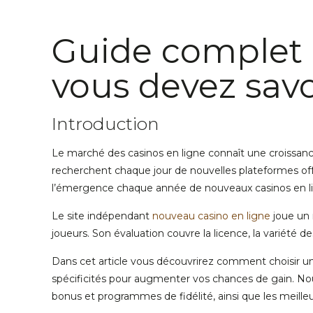
Guide complet 
vous devez savo
Introduction
Le marché des casinos en ligne connaît une croissanc
recherchent chaque jour de nouvelles plateformes off
l’émergence chaque année de nouveaux casinos en ligne
Le site indépendant
nouveau casino en ligne
joue un 
joueurs. Son évaluation couvre la licence, la variété 
Dans cet article vous découvrirez comment choisir un s
spécificités pour augmenter vos chances de gain. No
bonus et programmes de fidélité, ainsi que les meill