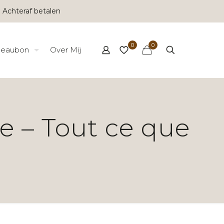
 Achteraf betalen
0
0
eaubon
Over Mij
e – Tout ce que