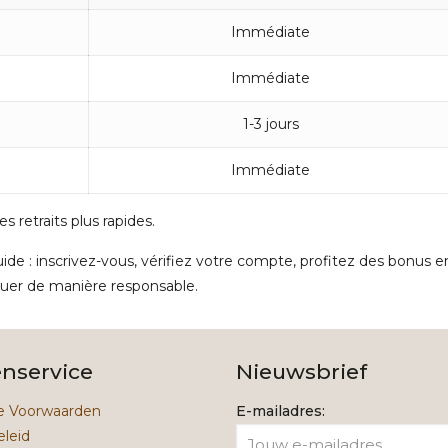
Immédiate
Immédiate
1-3 jours
Immédiate
s retraits plus rapides.
de : inscrivez-vous, vérifiez votre compte, profitez des bonus en
uer de manière responsable.
enservice
Nieuwsbrief
 Voorwaarden
E-mailadres:
eleid