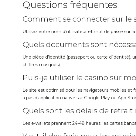
Questions fréquentes
Comment se connecter sur le s
Utilisez votre nom d’utilisateur et mot de passe sur l
Quels documents sont nécessair
Une pièce d’identité (passeport ou carte d’identité), un
chiffres masqués).
Puis-je utiliser le casino sur mo
Le site est optimisé pour les navigateurs mobiles et
a pas d’application native sur Google Play ou App Stor
Quels sont les délais de retrai
Les e-wallets prennent 24-48 heures, les cartes bancai