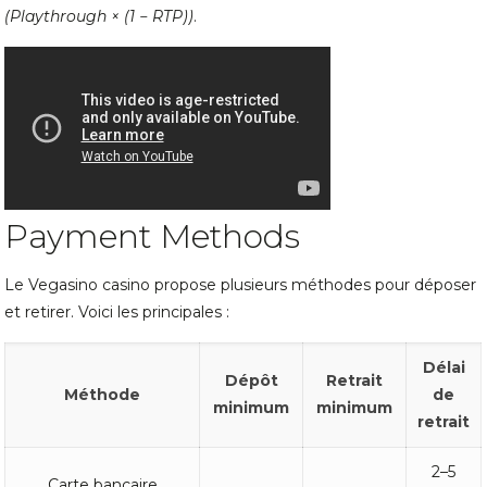
(Playthrough × (1 − RTP))
.
Payment Methods
Le Vegasino casino propose plusieurs méthodes pour déposer
et retirer. Voici les principales :
Délai
Dépôt
Retrait
Méthode
de
minimum
minimum
retrait
2–5
Carte bancaire