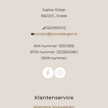
Sophie Robijn
8602VC, Sneek
0629992102
contact@lytsverlangen.nl
KVK-nummer: 93301855
BTW-nummer: 252263406b1
IBAN-nummer:
Klantenservice
Algemene Voorwaarden