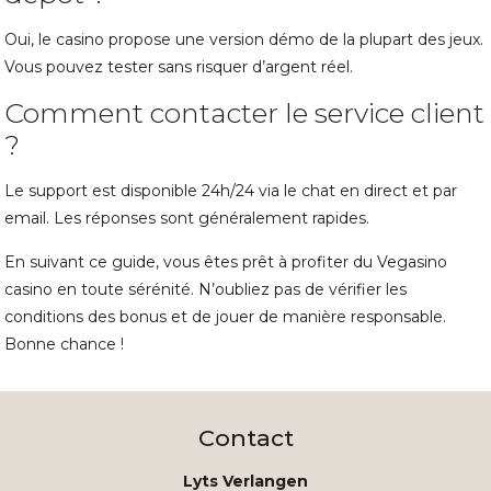
Oui, le casino propose une version démo de la plupart des jeux.
Vous pouvez tester sans risquer d’argent réel.
Comment contacter le service client
?
Le support est disponible 24h/24 via le chat en direct et par
email. Les réponses sont généralement rapides.
En suivant ce guide, vous êtes prêt à profiter du Vegasino
casino en toute sérénité. N’oubliez pas de vérifier les
conditions des bonus et de jouer de manière responsable.
Bonne chance !
Contact
Lyts Verlangen