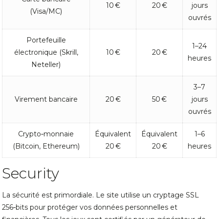
10 €
20 €
jours
(Visa/MC)
ouvrés
Portefeuille
1–24
électronique (Skrill,
10 €
20 €
heures
Neteller)
3–7
Virement bancaire
20 €
50 €
jours
ouvrés
Crypto‑monnaie
Équivalent
Équivalent
1–6
(Bitcoin, Ethereum)
20 €
20 €
heures
Security
La sécurité est primordiale. Le site utilise un cryptage SSL
256‑bits pour protéger vos données personnelles et