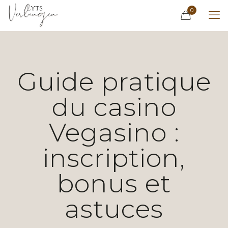
0
Guide pratique
du casino
Vegasino :
inscription,
bonus et
astuces