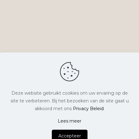
Deze website gebruikt cookies om uw ervaring op de
site te verbeteren. Bij het bezoeken van de site gaat u
© Lyts Verlangen. Alle rechten voorbehouden. |
akkoord met ons
Privacy Beleid
.
Website laten maken
door Chuck's |
Lees meer
0
Accepteer