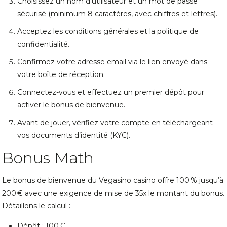
Choisissez un nom d’utilisateur et un mot de passe
sécurisé (minimum 8 caractères, avec chiffres et lettres).
Acceptez les conditions générales et la politique de
confidentialité.
Confirmez votre adresse email via le lien envoyé dans
votre boîte de réception.
Connectez-vous et effectuez un premier dépôt pour
activer le bonus de bienvenue.
Avant de jouer, vérifiez votre compte en téléchargeant
vos documents d’identité (KYC).
Bonus Math
Le bonus de bienvenue du Vegasino casino offre 100 % jusqu’à
200 € avec une exigence de mise de 35x le montant du bonus.
Détaillons le calcul :
Dépôt : 100 €