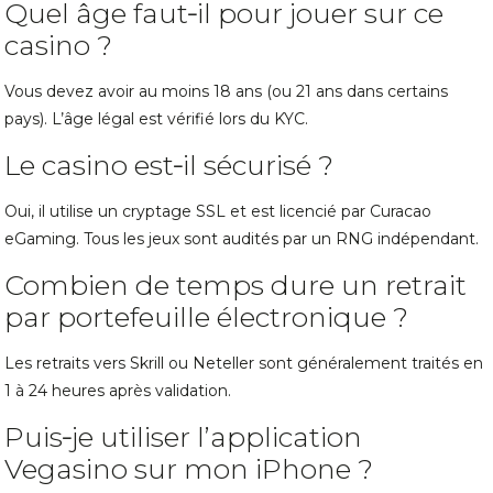
Quel âge faut‑il pour jouer sur ce
casino ?
Vous devez avoir au moins 18 ans (ou 21 ans dans certains
pays). L’âge légal est vérifié lors du KYC.
Le casino est‑il sécurisé ?
Oui, il utilise un cryptage SSL et est licencié par Curacao
eGaming. Tous les jeux sont audités par un RNG indépendant.
Combien de temps dure un retrait
par portefeuille électronique ?
Les retraits vers Skrill ou Neteller sont généralement traités en
1 à 24 heures après validation.
Puis‑je utiliser l’application
Vegasino sur mon iPhone ?