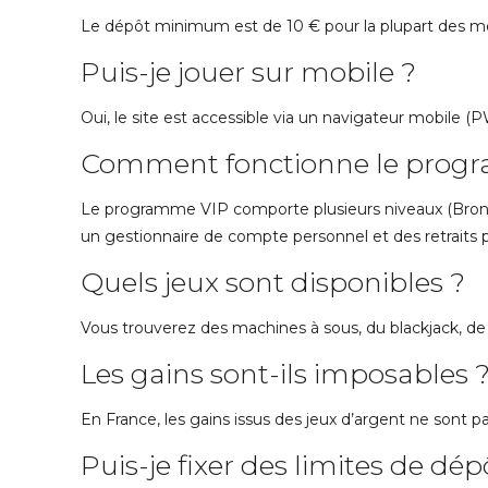
Le dépôt minimum est de 10 € pour la plupart des 
Puis-je jouer sur mobile ?
Oui, le site est accessible via un navigateur mobile (P
Comment fonctionne le prog
Le programme VIP comporte plusieurs niveaux (Bronze,
un gestionnaire de compte personnel et des retraits pr
Quels jeux sont disponibles ?
Vous trouverez des machines à sous, du blackjack, de l
Les gains sont-ils imposables 
En France, les gains issus des jeux d’argent ne sont p
Puis-je fixer des limites de dép