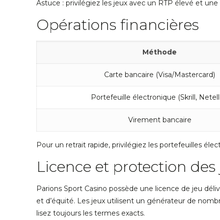
Astuce : privilégiez les jeux avec un RTP élevé et une
Opérations financières
Méthode
Carte bancaire (Visa/Mastercard)
Portefeuille électronique (Skrill, Netell
Virement bancaire
Pour un retrait rapide, privilégiez les portefeuilles
Licence et protection des
Parions Sport Casino possède une licence de jeu délivr
et d’équité. Les jeux utilisent un générateur de nombr
lisez toujours les termes exacts.