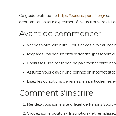
Ce guide pratique de
https://parionssport-fr.org/
se co
débutant ou joueur expérimenté, vous trouverez ici d
Avant de commencer
Vérifiez votre éligibilité : vous devez avoir au mo
Préparez vos documents d’identité (passeport ou 
Choisissez une méthode de paiement : carte banca
Assurez-vous d’avoir une connexion internet stable
Lisez les conditions générales, en particulier les
Comment s’inscrire
Rendez-vous sur le site officiel de Parions Sport
Cliquez sur le bouton « Inscription » et remplisse