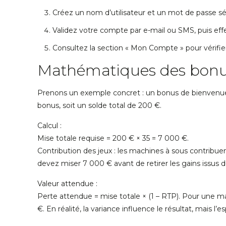
Créez un nom d’utilisateur et un mot de passe sécu
Validez votre compte par e-mail ou SMS, puis ef
Consultez la section « Mon Compte » pour vérifier 
Mathématiques des bon
Prenons un exemple concret : un bonus de bienvenue
bonus, soit un solde total de 200 €.
Calcul :
Mise totale requise = 200 € × 35 = 7 000 €.
Contribution des jeux : les machines à sous contribue
devez miser 7 000 € avant de retirer les gains issus 
Valeur attendue :
Perte attendue = mise totale × (1 – RTP). Pour une m
€. En réalité, la variance influence le résultat, mais l