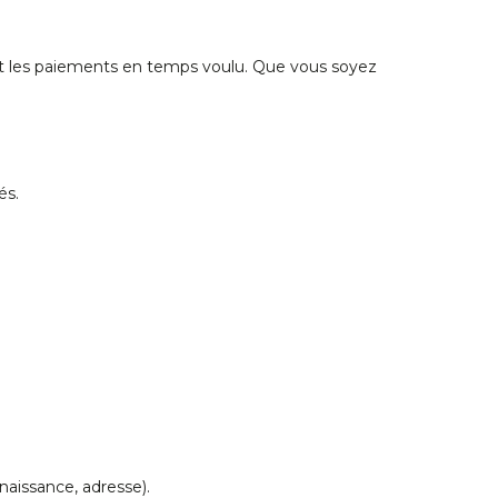
 et les paiements en temps voulu. Que vous soyez
és.
naissance, adresse).