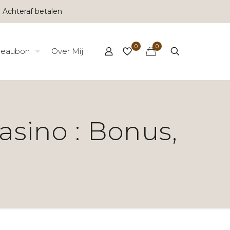
 Achteraf betalen
0
0
eaubon
Over Mij
asino : Bonus,