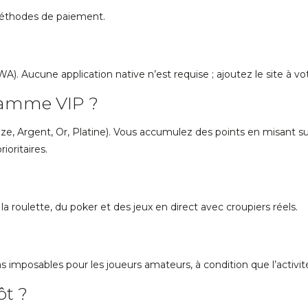
méthodes de paiement.
WA). Aucune application native n’est requise ; ajoutez le site à vo
ramme VIP ?
 Argent, Or, Platine). Vous accumulez des points en misant sur 
ioritaires.
a roulette, du poker et des jeux en direct avec croupiers réels.
?
as imposables pour les joueurs amateurs, à condition que l’activit
ôt ?