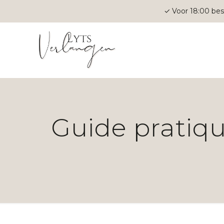
✓ Voor 18:00 bes
Guide pratiqu