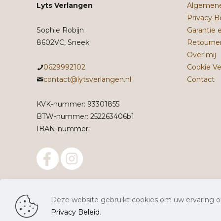
Lyts Verlangen
Algemene
Privacy B
Sophie Robijn
Garantie 
8602VC, Sneek
Retourne
Over mij
0629992102
Cookie Ve
contact@lytsverlangen.nl
Contact
KVK-nummer: 93301855
BTW-nummer: 252263406b1
IBAN-nummer:
Deze website gebruikt cookies om uw ervaring op
Privacy Beleid
.
© Lyts Verlangen. Alle rechten voorbehouden. |
Webs