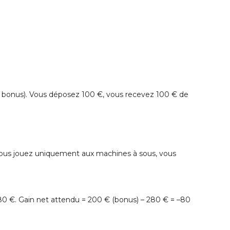
.
 bonus). Vous déposez 100 €, vous recevez 100 € de
Si vous jouez uniquement aux machines à sous, vous
80 €. Gain net attendu = 200 € (bonus) – 280 € = –80