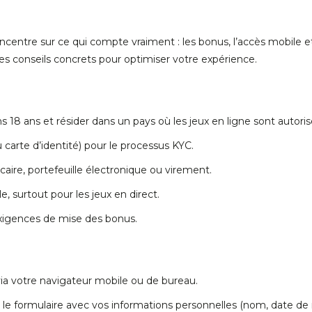
ncentre sur ce qui compte vraiment : les bonus, l’accès mobile
es conseils concrets pour optimiser votre expérience.
ins 18 ans et résider dans un pays où les jeux en ligne sont autoris
carte d’identité) pour le processus KYC.
ire, portefeuille électronique ou virement.
, surtout pour les jeux en direct.
 exigences de mise des bonus.
 via votre navigateur mobile ou de bureau.
z le formulaire avec vos informations personnelles (nom, date de 