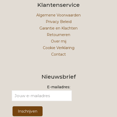
Klantenservice
Algemene Voorwaarden
Privacy Beleid
Garantie en Klachten
Retourneren
Over mij
Cookie Verklaring
Contact
Nieuwsbrief
E-mailadres: