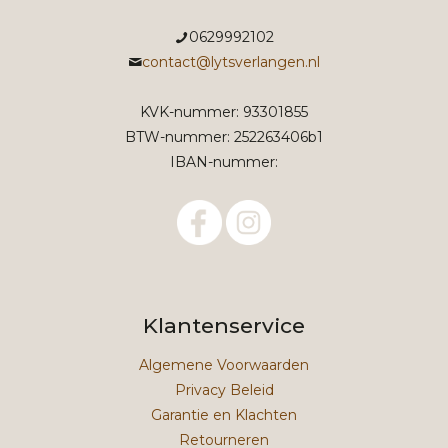
0629992102
contact@lytsverlangen.nl
KVK-nummer: 93301855
BTW-nummer: 252263406b1
IBAN-nummer:
Klantenservice
Algemene Voorwaarden
Privacy Beleid
Garantie en Klachten
Retourneren