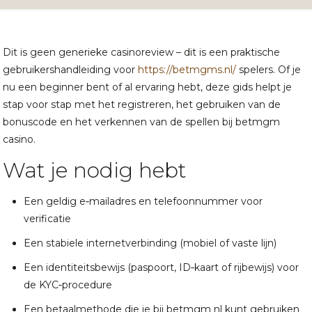
Dit is geen generieke casinoreview – dit is een praktische
gebruikershandleiding voor
https://betmgms.nl/
spelers. Of je
nu een beginner bent of al ervaring hebt, deze gids helpt je
stap voor stap met het registreren, het gebruiken van de
bonuscode en het verkennen van de spellen bij betmgm
casino.
Wat je nodig hebt
Een geldig e‑mailadres en telefoonnummer voor
verificatie
Een stabiele internetverbinding (mobiel of vaste lijn)
Een identiteitsbewijs (paspoort, ID‑kaart of rijbewijs) voor
de KYC‑procedure
Een betaalmethode die je bij betmgm nl kunt gebruiken