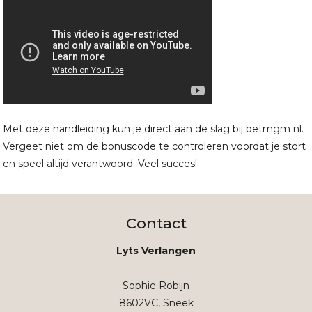
Met deze handleiding kun je direct aan de slag bij betmgm nl.
Vergeet niet om de bonuscode te controleren voordat je stort
en speel altijd verantwoord. Veel succes!
Contact
Lyts Verlangen
Sophie Robijn
8602VC, Sneek