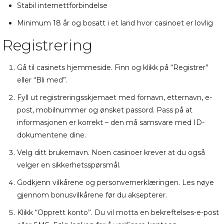
Stabil internettforbindelse
Minimum 18 år og bosatt i et land hvor casinoet er lovlig
Registrering
Gå til casinets hjemmeside. Finn og klikk på “Registrer”
eller “Bli med”.
Fyll ut registreringsskjemaet med fornavn, etternavn, e-
post, mobilnummer og ønsket passord. Pass på at
informasjonen er korrekt – den må samsvare med ID-
dokumentene dine.
Velg ditt brukernavn. Noen casinoer krever at du også
velger en sikkerhetsspørsmål.
Godkjenn vilkårene og personvernerklæringen. Les nøye
gjennom bonusvilkårene før du aksepterer.
Klikk “Opprett konto”. Du vil motta en bekreftelses-e-post