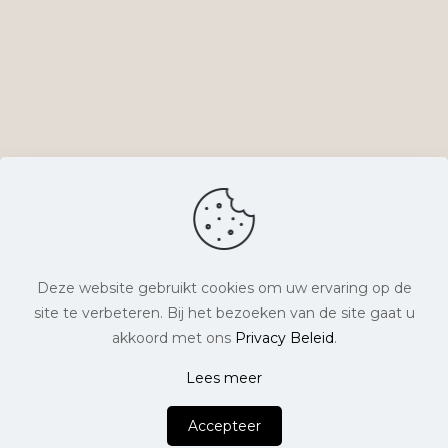
Deze website gebruikt cookies om uw ervaring op de
site te verbeteren. Bij het bezoeken van de site gaat u
© Lyts Verlangen. Alle rechten voorbehouden. |
akkoord met ons
Privacy Beleid
.
Website laten maken
door Chuck's |
Lees meer
0
Accepteer