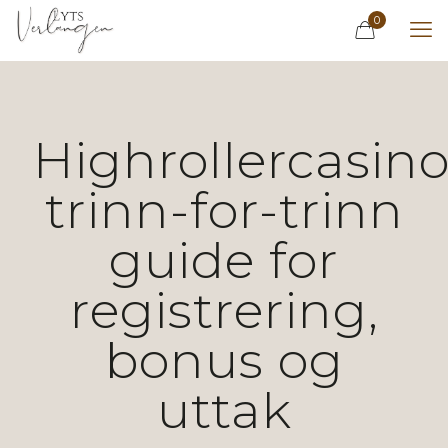
0
Highrollercasino
trinn-for-trinn
guide for
registrering,
bonus og
uttak