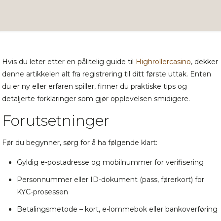
Hvis du leter etter en pålitelig guide til
Highrollercasino
, dekker
denne artikkelen alt fra registrering til ditt første uttak. Enten
du er ny eller erfaren spiller, finner du praktiske tips og
detaljerte forklaringer som gjør opplevelsen smidigere.
Forutsetninger
Før du begynner, sørg for å ha følgende klart:
Gyldig e-postadresse og mobilnummer for verifisering
Personnummer eller ID-dokument (pass, førerkort) for
KYC-prosessen
Betalingsmetode – kort, e-lommebok eller bankoverføring