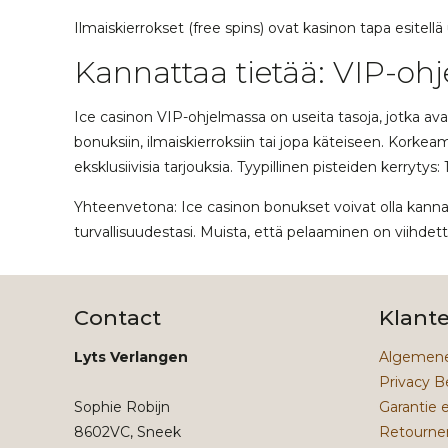
Ilmaiskierrokset (free spins) ovat kasinon tapa esitellä 
Kannattaa tietää: VIP-oh
Ice casinon VIP-ohjelmassa on useita tasoja, jotka ava
bonuksiin, ilmaiskierroksiin tai jopa käteiseen. Korkea
eksklusiivisia tarjouksia. Tyypillinen pisteiden kerryty
Yhteenvetona: Ice casinon bonukset voivat olla kanna
turvallisuudestasi. Muista, että pelaaminen on viihdettä
Contact
Klant
Lyts Verlangen
Algemene
Privacy B
Sophie Robijn
Garantie 
8602VC, Sneek
Retourne