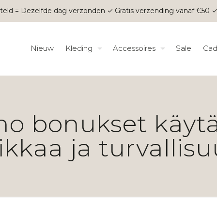
teld = Dezelfde dag verzonden ✓ Gratis verzending vanaf €50 ✓
Nieuw
Kleding
Accessoires
Sale
Cad
ino bonukset käyt
kkaa ja turvallisu