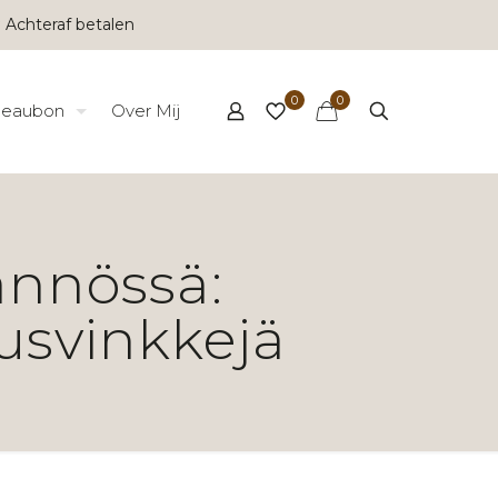
 Achteraf betalen
0
0
eaubon
Over Mij
ännössä:
usvinkkejä