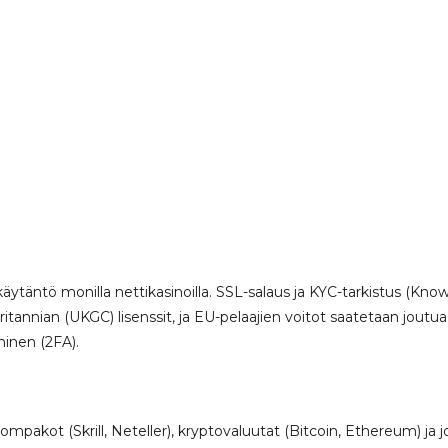
 käytäntö monilla nettikasinoilla. SSL-salaus ja KYC-tarkistus (Kn
Britannian (UKGC) lisenssit, ja EU-pelaajien voitot saatetaan joutu
minen (2FA).
ompakot (Skrill, Neteller), kryptovaluutat (Bitcoin, Ethereum) ja jop