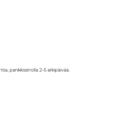
?
a, pankkisiirrolla 2–5 arkipäivää.