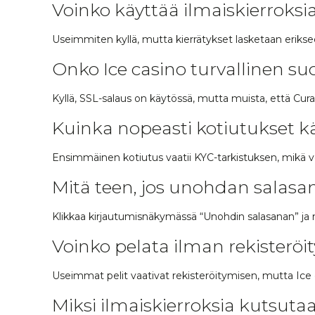
Voinko käyttää ilmaiskierroksi
Useimmiten kyllä, mutta kierrätykset lasketaan erikseen
Onko Ice casino turvallinen su
Kyllä, SSL-salaus on käytössä, mutta muista, että Curaca
Kuinka nopeasti kotiutukset kä
Ensimmäinen kotiutus vaatii KYC-tarkistuksen, mikä voi 
Mitä teen, jos unohdan salasa
Klikkaa kirjautumisnäkymässä “Unohdin salasanan” ja n
Voinko pelata ilman rekisteröi
Useimmat pelit vaativat rekisteröitymisen, mutta Ice ca
Miksi ilmaiskierroksia kutsutaa