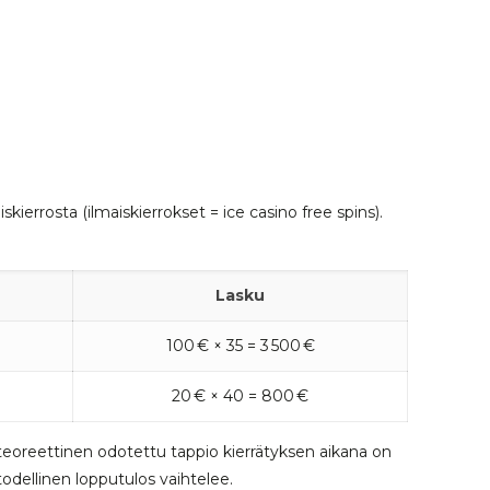
kierrosta (ilmaiskierrokset = ice casino free spins).
Lasku
100 € × 35 = 3 500 €
20 € × 40 = 800 €
 teoreettinen odotettu tappio kierrätyksen aikana on
odellinen lopputulos vaihtelee.