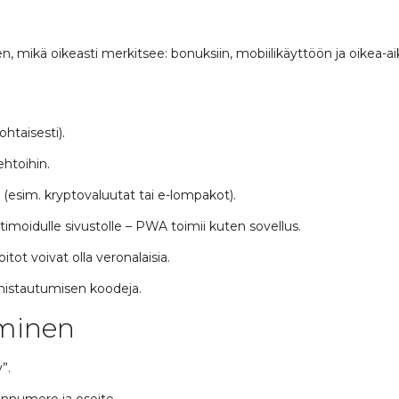
en, mikä oikeasti merkitsee: bonuksiin, mobiilikäyttöön ja oikea-aik
ohtaisesti).
ehtoihin.
 (esim. kryptovaluutat tai e-lompakot).
timoidulle sivustolle – PWA toimii kuten sovellus.
tot voivat olla veronalaisia.
unnistautumisen koodeja.
yminen
”.