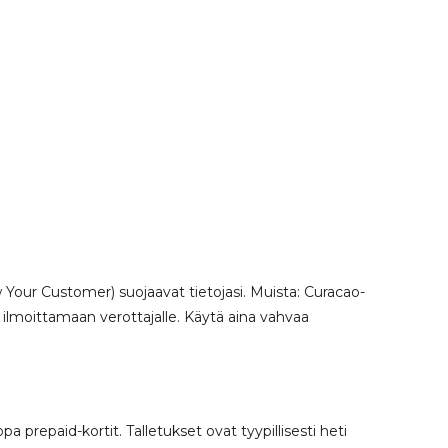
ow Your Customer) suojaavat tietojasi. Muista: Curacao-
a ilmoittamaan verottajalle. Käytä aina vahvaa
a prepaid-kortit. Talletukset ovat tyypillisesti heti