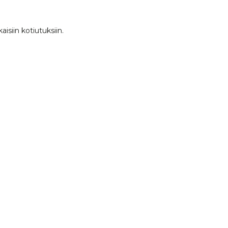
aisiin kotiutuksiin.