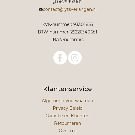
0629992102
contact@lytsverlangen.nl
KVK-nummer: 93301855
BTW-nummer: 252263406b1
IBAN-nummer:
Klantenservice
Algemene Voorwaarden
Privacy Beleid
Garantie en Klachten
Retourneren
Over mij