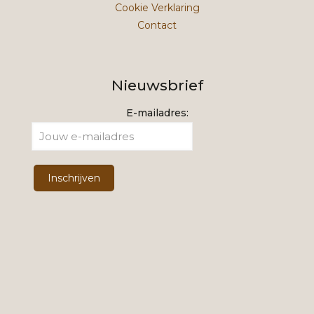
Cookie Verklaring
Contact
Nieuwsbrief
E-mailadres: