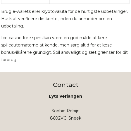
Brug e-wallets eller kryptovaluta for de hurtigste udbetalinger.
Husk at verificere din konto, inden du anmoder om en
udbetaling.
Ice casino free spins kan være en god måde at lære
spilleautomaterne at kende, men sørg altid for at læse
bonusvilkårene grundigt. Spil ansvarligt og sæt grænser for dit
forbrug.
Contact
Lyts Verlangen
Sophie Robijn
8602VC, Sneek