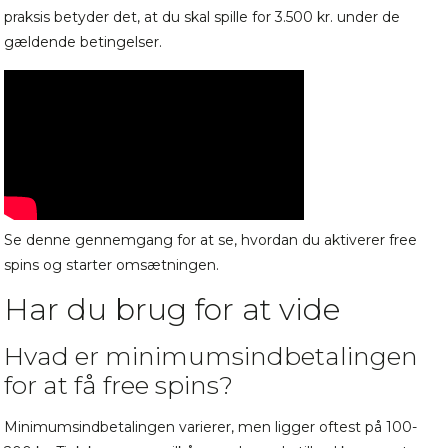
praksis betyder det, at du skal spille for 3.500 kr. under de
gældende betingelser.
Se denne gennemgang for at se, hvordan du aktiverer free
spins og starter omsætningen.
Har du brug for at vide
Hvad er minimumsindbetalingen
for at få free spins?
Minimumsindbetalingen varierer, men ligger oftest på 100-