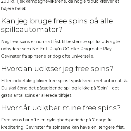
200 kr. Tjek kampagnevilkårene, da nogle tilbud kræver et
højere beløb.
Kan jeg bruge free spins på alle
spilleautomater?
Nej, free spins er normalt låst til bestemte spil fra udvalgte
udbydere som NetEnt, Play’n GO eller Pragmatic Play.
Gevinster fra spinsene er dog ofte universelle.
Hvordan udløser jeg free spins?
Efter indbetaling bliver free spins typisk krediteret automatisk.
Du skal åbne det pågældende spil og klikke på ‘Spin’ – det
gratis antal spins er allerede tilføjet.
Hvornår udløber mine free spins?
Free spins har ofte en gyldighedsperiode på 7 dage fra
kreditering. Gevinster fra spinsene kan have en længere frist,