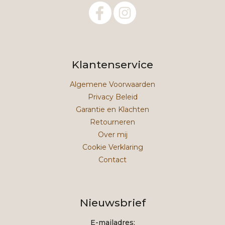
Klantenservice
Algemene Voorwaarden
Privacy Beleid
Garantie en Klachten
Retourneren
Over mij
Cookie Verklaring
Contact
Nieuwsbrief
E-mailadres: