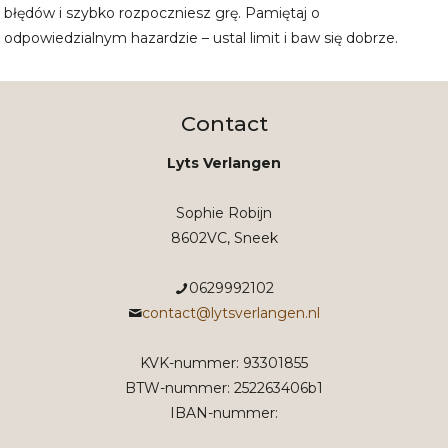
błędów i szybko rozpoczniesz grę. Pamiętaj o
odpowiedzialnym hazardzie – ustal limit i baw się dobrze.
Contact
Lyts Verlangen
Sophie Robijn
8602VC, Sneek
0629992102
contact@lytsverlangen.nl
KVK-nummer: 93301855
BTW-nummer: 252263406b1
IBAN-nummer: