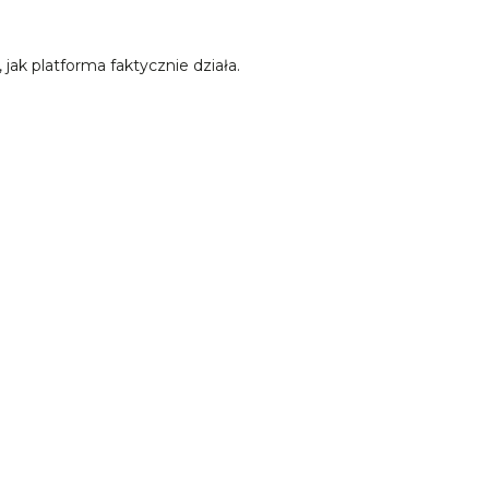
jak platforma faktycznie działa.