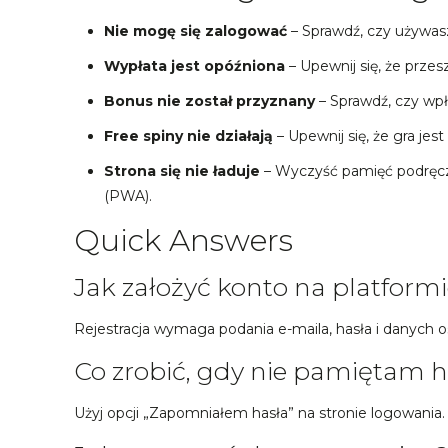
Nie mogę się zalogować
– Sprawdź, czy używasz 
Wypłata jest opóźniona
– Upewnij się, że przes
Bonus nie został przyznany
– Sprawdź, czy wp
Free spiny nie działają
– Upewnij się, że gra je
Strona się nie ładuje
– Wyczyść pamięć podręczn
(PWA).
Quick Answers
Jak założyć konto na platform
Rejestracja wymaga podania e-maila, hasła i danych 
Co zrobić, gdy nie pamiętam h
Użyj opcji „Zapomniałem hasła” na stronie logowania.