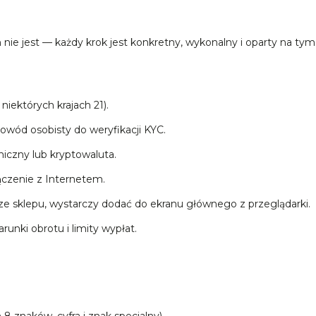
ie jest — każdy krok jest konkretny, wykonalny i oparty na tym, 
niektórych krajach 21).
owód osobisty do weryfikacji KYC.
niczny lub kryptowaluta.
ączenie z Internetem.
ć ze sklepu, wystarczy dodać do ekranu głównego z przeglądarki.
unki obrotu i limity wypłat.