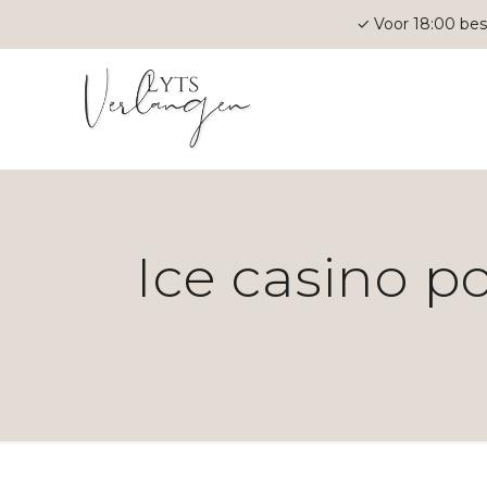
✓ Voor 18:00 bes
Ice casino po