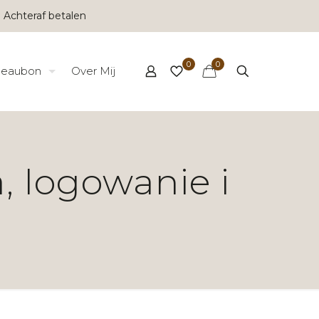
 Achteraf betalen
0
0
eaubon
Over Mij
a, logowanie i