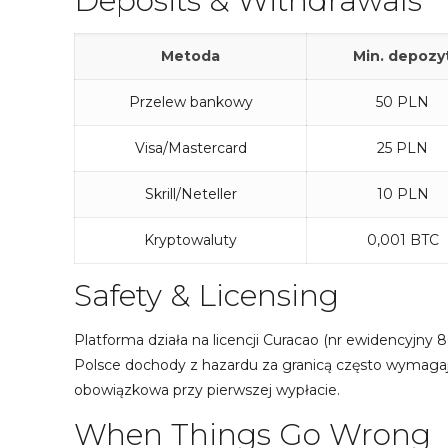
Deposits & Withdrawals
Metoda
Min. depozy
Przelew bankowy
50 PLN
Visa/Mastercard
25 PLN
Skrill/Neteller
10 PLN
Kryptowaluty
0,001 BTC
Safety & Licensing
Platforma działa na licencji Curacao (nr ewidencyjn
Polsce dochody z hazardu za granicą często wymagają
obowiązkowa przy pierwszej wypłacie.
When Things Go Wrong