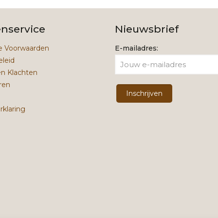
enservice
Nieuwsbrief
 Voorwaarden
E-mailadres:
eleid
en Klachten
ren
rklaring