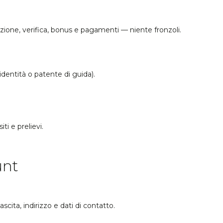
zione, verifica, bonus e pagamenti — niente fronzoli.
dentità o patente di guida).
ti e prelievi.
unt
ita, indirizzo e dati di contatto.