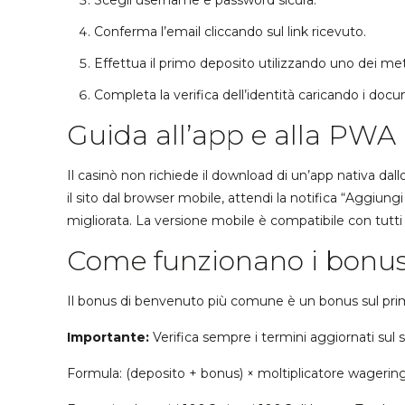
Scegli username e password sicura.
Conferma l’email cliccando sul link ricevuto.
Effettua il primo deposito utilizzando uno dei meto
Completa la verifica dell’identità caricando i docu
Guida all’app e alla PWA
Il casinò non richiede il download di un’app nativa d
il sito dal browser mobile, attendi la notifica “Aggiu
migliorata. La versione mobile è compatibile con tutti i
Come funzionano i bonu
Il bonus di benvenuto più comune è un bonus sul prim
Importante:
Verifica sempre i termini aggiornati sul s
Formula: (deposito + bonus) × moltiplicatore wagerin