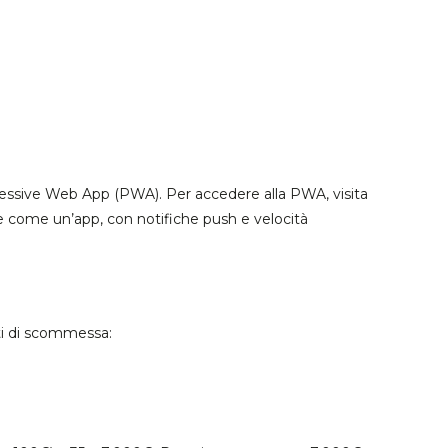
gressive Web App (PWA). Per accedere alla PWA, visita
pre come un’app, con notifiche push e velocità
ti di scommessa: