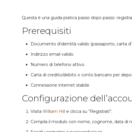
Questa è una guida pratica passo dopo passo: registra
Prerequisiti
Documento d’identità valido (passaporto, carta d’i
Indirizzo email valido.
Numero di telefono attivo.
Carta di credito/debito o conto bancario per deposi
Connessione internet stabile.
Configurazione dell’acco
Visita
William Hill
e clicca su “Registrati”.
Compila il modulo con nome, cognome, data di nasc