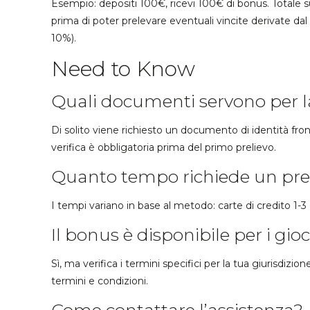
Esempio: depositi 100€, ricevi 100€ di bonus. Totale
prima di poter prelevare eventuali vincite derivate dal
10%).
Need to Know
Quali documenti servono per la
Di solito viene richiesto un documento di identità fron
verifica è obbligatoria prima del primo prelievo.
Quanto tempo richiede un pre
I tempi variano in base al metodo: carte di credito 1-3 gi
Il bonus è disponibile per i gioc
Sì, ma verifica i termini specifici per la tua giurisd
termini e condizioni.