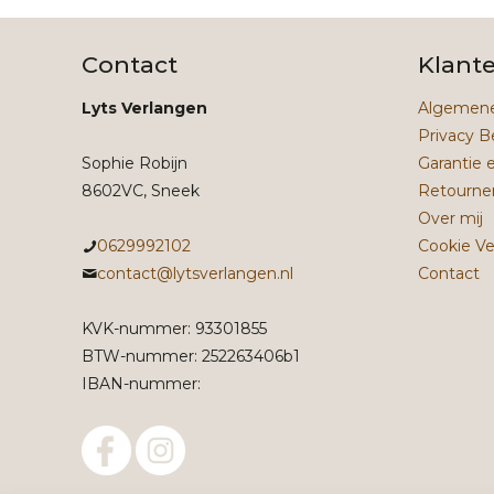
Contact
Klant
Lyts Verlangen
Algemene
Privacy B
Sophie Robijn
Garantie 
8602VC, Sneek
Retourne
Over mij
0629992102
Cookie Ve
contact@lytsverlangen.nl
Contact
KVK-nummer: 93301855
BTW-nummer: 252263406b1
IBAN-nummer: