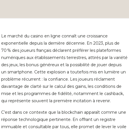
Le marché du casino en ligne connaît une croissance
exponentielle depuis la dernière décennie. En 2023, plus de
70 % des joueurs français déclarent préférer les plateformes
numériques aux établissements terrestres, attirés par la variété
des jeux, les bonus généreux et la possibilité de jouer depuis
un smartphone. Cette explosion a toutefois mis en lumière un
problème récurrent : la confiance. Les joueurs réclament
davantage de clarté sur le calcul des gains, les conditions de
mise et les programmes de fidélité, notamment le cashback,
qui représente souvent la première incitation à revenir.
C’est dans ce contexte que la blockchain apparaît comme une
réponse technologique pertinente. En offrant un registre
immuable et consultable par tous, elle promet de lever le voile