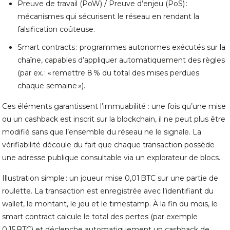
Preuve de travail (PoW) / Preuve d’enjeu (PoS) :
mécanismes qui sécurisent le réseau en rendant la
falsification coûteuse.
Smart contracts : programmes autonomes exécutés sur la
chaîne, capables d’appliquer automatiquement des règles
(par ex. : « remettre 8 % du total des mises perdues
chaque semaine »).
Ces éléments garantissent l’immuabilité : une fois qu’une mise
ou un cashback est inscrit sur la blockchain, il ne peut plus être
modifié sans que l’ensemble du réseau ne le signale. La
vérifiabilité découle du fait que chaque transaction possède
une adresse publique consultable via un explorateur de blocs.
Illustration simple : un joueur mise 0,01 BTC sur une partie de
roulette. La transaction est enregistrée avec l’identifiant du
wallet, le montant, le jeu et le timestamp. À la fin du mois, le
smart contract calcule le total des pertes (par exemple
0,15 BTC) et déclenche automatiquement un cashback de