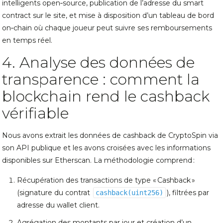
intelligents open‑source, publication de l’adresse du smart
contract sur le site, et mise à disposition d’un tableau de bord
on‑chain où chaque joueur peut suivre ses remboursements
en temps réel.
4. Analyse des données de
transparence : comment la
blockchain rend le cashback
vérifiable
Nous avons extrait les données de cashback de CryptoSpin via
son API publique et les avons croisées avec les informations
disponibles sur Etherscan. La méthodologie comprend :
Récupération des transactions de type « Cashback »
(signature du contrat
), filtrées par
cashback(uint256)
adresse du wallet client.
Agrégation des montants par jour et création d’un