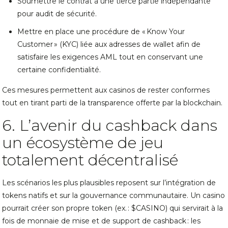
Soumettre le contrat à une tierce partie indépendante
pour audit de sécurité.
Mettre en place une procédure de « Know Your
Customer » (KYC) liée aux adresses de wallet afin de
satisfaire les exigences AML tout en conservant une
certaine confidentialité.
Ces mesures permettent aux casinos de rester conformes
tout en tirant parti de la transparence offerte par la blockchain.
6. L’avenir du cashback dans
un écosystème de jeu
totalement décentralisé
Les scénarios les plus plausibles reposent sur l’intégration de
tokens natifs et sur la gouvernance communautaire. Un casino
pourrait créer son propre token (ex. : $CASINO) qui servirait à la
fois de monnaie de mise et de support de cashback : les