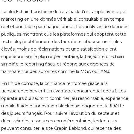
La blockchain transforme le cashback d’un simple avantage
marketing en une donnée vérifiable, consultable en temps
réel et auditable par chaque joueur. Les analyses de données
publiques montrent que les plateformes qui adoptent cette
technologie obtiennent des taux de remboursement plus
élevés, moins de réclamations et une satisfaction client
supérieure. Sur le plan réglementaire, la traçabilité on‑chain
simplifie le reporting fiscal et répond aux exigences de
transparence des autorités comme la MGA ou l’ANJ.
En fin de compte, la confiance renforcée grâce à la
transparence devient un avantage concurrentiel décisif. Les
opérateurs qui sauront combiner jeu responsable, expérience
mobile fluide et innovation blockchain gagneront la fidélité
des joueurs français. Pour suivre l’évolution du secteur et
découvrir des ressources complémentaires, les lecteurs
peuvent consulter le site Crepin Leblond, qui recense des