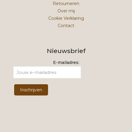
Retourneren
Over mij
Cookie Verklaring
Contact
Nieuwsbrief
E-mailadres: