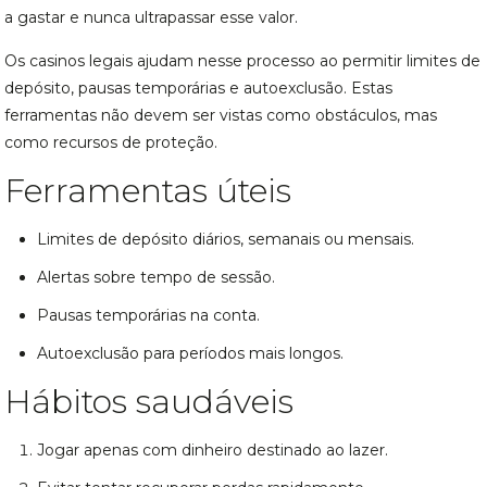
a gastar e nunca ultrapassar esse valor.
Os casinos legais ajudam nesse processo ao permitir limites de
depósito, pausas temporárias e autoexclusão. Estas
ferramentas não devem ser vistas como obstáculos, mas
como recursos de proteção.
Ferramentas úteis
Limites de depósito diários, semanais ou mensais.
Alertas sobre tempo de sessão.
Pausas temporárias na conta.
Autoexclusão para períodos mais longos.
Hábitos saudáveis
Jogar apenas com dinheiro destinado ao lazer.