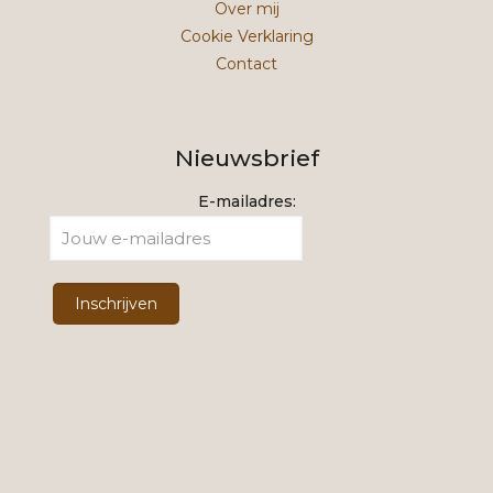
Over mij
Cookie Verklaring
Contact
Nieuwsbrief
E-mailadres: