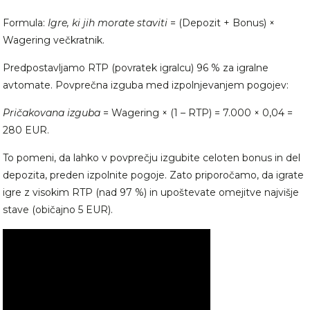
Formula:
Igre, ki jih morate staviti
= (Depozit + Bonus) ×
Wagering večkratnik.
Predpostavljamo RTP (povratek igralcu) 96 % za igralne
avtomate. Povprečna izguba med izpolnjevanjem pogojev:
Pričakovana izguba
= Wagering × (1 – RTP) = 7.000 × 0,04 =
280 EUR.
To pomeni, da lahko v povprečju izgubite celoten bonus in del
depozita, preden izpolnite pogoje. Zato priporočamo, da igrate
igre z visokim RTP (nad 97 %) in upoštevate omejitve najvišje
stave (običajno 5 EUR).