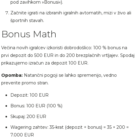
pod zavihkom »Bonusi«).
Začnite igrati na izbranih igralnih avtomatih, mizi v živo ali
športnih stavah.
Bonus Math
Večina novih igralcev izkoristi dobrodošlico: 100 % bonus na
prvi depozit do 500 EUR in do 200 brezplačnih vrtljajev. Spodaj
prikazujemo izračun za depozit 100 EUR.
Opomba:
Natančni pogoji se lahko spremenijo, vedno
preverite promo stran.
Depozit: 100 EUR
Bonus: 100 EUR (100 %)
Skupaj: 200 EUR
Wagering zahtev: 35-krat (depozit + bonus) = 35 × 200 =
7.000 EUR