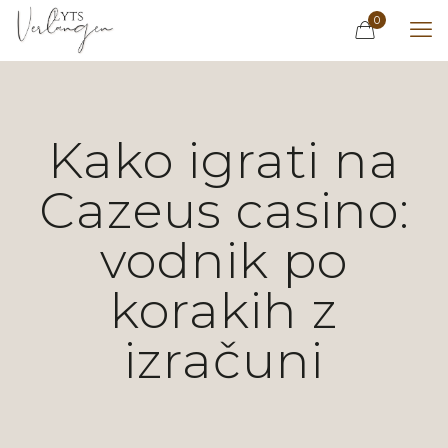
0
Kako igrati na
Cazeus casino:
vodnik po
korakih z
izračuni