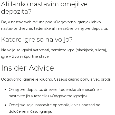
Ali lahko nastavim omejitve
depozita?
Da, v nastavitvah računa pod »Odgovorno igranje« lahko
nastavite dnevne, tedenske ali mesečne omejitve depozita.
Katere igre so na voljo?
Na voljo so igralni avtomati, namizne igre (blackjack, ruleta),
igre v živo in športne stave.
Insider Advice
Odgovorno igranje je ključno. Cazeus casino ponuja več orodij:
Omejitve depozita: dnevne, tedenske ali mesečne –
nastavite jih v razdelku »Odgovorno igranje«.
Omejitve seje: nastavite opomnik, ki vas opozori po
določenem času igranja.