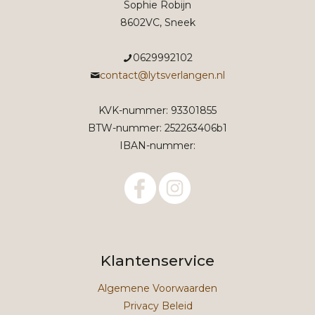
Sophie Robijn
8602VC, Sneek
0629992102
contact@lytsverlangen.nl
KVK-nummer: 93301855
BTW-nummer: 252263406b1
IBAN-nummer:
Klantenservice
Algemene Voorwaarden
Privacy Beleid