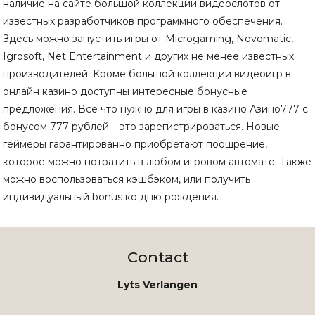
наличие на сайте большой коллекции видеослотов от
известных разработчиков программного обеспечения.
Здесь можно запустить игры от Microgaming, Novomatic,
Igrosoft, Net Entertainment и других не менее известных
производителей. Кроме большой коллекции видеоигр в
онлайн казино доступны интересные бонусные
предложения. Все что нужно для игры в казино Азино777 с
бонусом 777 рублей – это зарегистрироваться. Новые
геймеры гарантированно приобретают поощрение,
которое можно потратить в любом игровом автомате. Также
можно воспользоваться кэшбэком, или получить
индивидуальный bonus ко дню рождения.
Contact
Lyts Verlangen