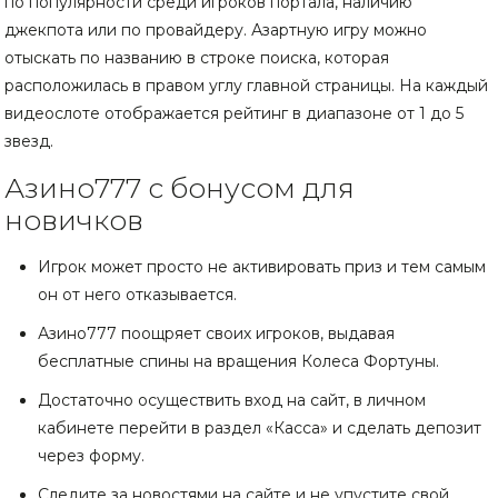
по популярности среди игроков портала, наличию
джекпота или по провайдеру. Азартную игру можно
отыскать по названию в строке поиска, которая
расположилась в правом углу главной страницы. На каждый
видеослоте отображается рейтинг в диапазоне от 1 до 5
звезд.
Азино777 с бонусом для
новичков
Игрок может просто не активировать приз и тем самым
он от него отказывается.
Азино777 поощряет своих игроков, выдавая
бесплатные спины на вращения Колеса Фортуны.
Достаточно осуществить вход на сайт, в личном
кабинете перейти в раздел «Касса» и сделать депозит
через форму.
Следите за новостями на сайте и не упустите свой