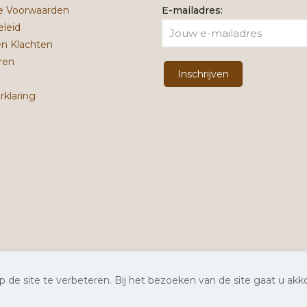
 Voorwaarden
E-mailadres:
eleid
en Klachten
ren
rklaring
 de site te verbeteren. Bij het bezoeken van de site gaat u ak
ite laten maken
door Chuck's |