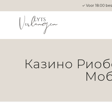
✓ Voor 18:00 bes
Казино Риоб
Моб