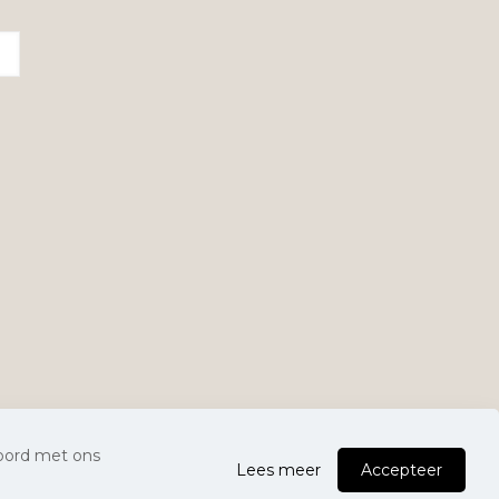
0
koord met ons
Lees meer
Accepteer