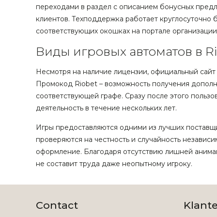
переходами в раздел с описанием бонусных предл
клиентов. Техподдержка работает круглосуточно б
соответствующих окошках на портале организаци
Виды игровых автоматов в R
Несмотря на наличие лицензии, официальный сайт
Промокод Riobet – возможность получения дополни
соответствующей графе. Сразу после этого польз
деятельность в течение нескольких лет.
Игры предоставляются одними из лучших поставщик
проверяются на честность и случайность независ
оформление. Благодаря отсутствию лишней анимаци
не составит труда даже неопытному игроку.
Contact
Klant