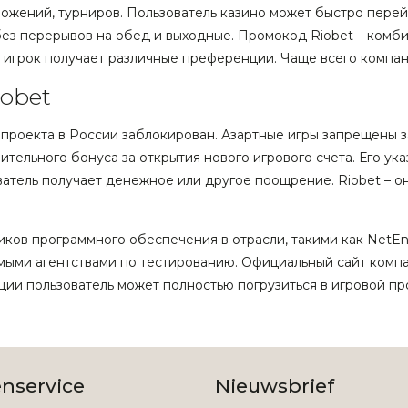
ожений, турниров. Пользователь казино может быстро перей
ез перерывов на обед и выходные. Промокод Riobet – комби
и игрок получает различные преференции. Чаще всего компа
iobet
 проекта в России заблокирован. Азартные игры запрещены 
тельного бонуса за открытия нового игрового счета. Его у
ователь получает денежное или другое поощрение. Riobet –
ов программного обеспечения в отрасли, такими как NetEnt,
имыми агентствами по тестированию. Официальный сайт комп
и пользователь может полностью погрузиться в игровой про
enservice
Nieuwsbrief