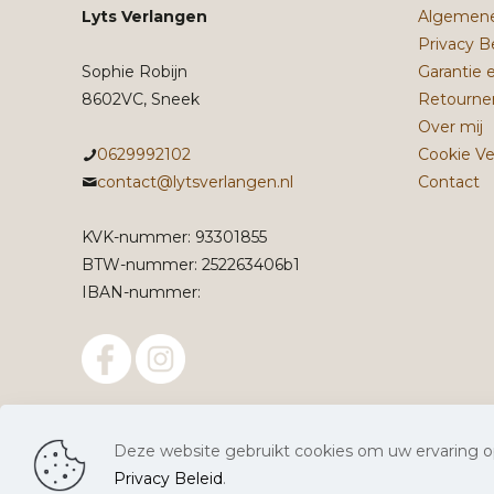
Lyts Verlangen
Algemene
Privacy B
Sophie Robijn
Garantie 
8602VC, Sneek
Retourne
Over mij
0629992102
Cookie Ve
contact@lytsverlangen.nl
Contact
KVK-nummer: 93301855
BTW-nummer: 252263406b1
IBAN-nummer:
Deze website gebruikt cookies om uw ervaring op
Privacy Beleid
.
© Lyts Verlangen. Alle rechten voorbehouden. |
Webs