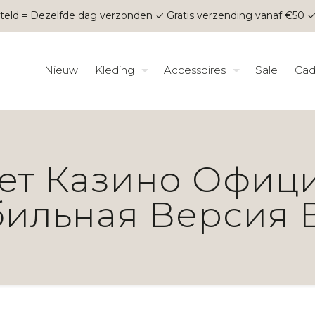
teld = Dezelfde dag verzonden ✓ Gratis verzending vanaf €50 ✓
Nieuw
Kleding
Accessoires
Sale
Cad
ет Казино Офиц
ильная Версия 