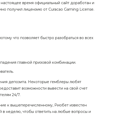
 В настоящее время официальный сайт доработан и
но получил лицензию от Curacao Gaming License.
отому что позволяет быстро разобраться во всех
выпадения главной призовой комбинации.
ватель.
нения депозита. Некоторые гемблеры любят
предоставит возможности вывести на свой счет
елям 24/7.
ение к вышеперечисленному, Риобет известен
 в неделю, чтобы ответить на любые вопросы и