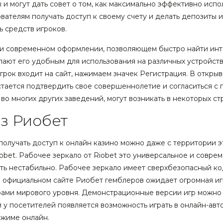
и могут дать совет о том, как максимально эффективно испол
вателям получать доступ к своему счету и делать депозиты и
ь средств игроков.
м и современном оформлении, позволяющем быстро найти и
ают его удобным для использования на различных устройств
рок входит на сайт, нажимаем значек Регистрация. В открыв
стается подтвердить свое совершеннолетие и согласиться с
 во многих других заведений, могут возникать в некоторых с
з Риобет
получать доступ к онлайн казино можно даже с территории э
iobet. Рабочее зеркало от Riobet это универсальное и совре
ать нестабильно. Рабочее зеркало имеет сверхбезопасный ко
 официальном сайте Риобет гемблеров ожидает огромная игр
ами мирового уровня. Демонстрационные версии игр можно 
и у посетителей появляется возможность играть в онлайн-ав
ежиме онлайн.