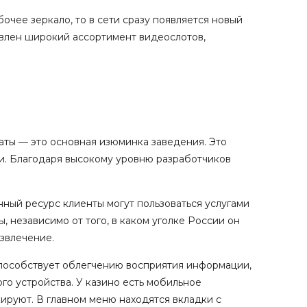
чее зеркало, то в сети сразу появляется новый
тавлен широкий ассортимент видеослотов,
аты — это основная изюминка заведения. Это
и. Благодаря высокому уровню разработчиков
нный ресурс клиенты могут пользоваться услугами
, независимо от того, в каком уголке России он
звлечение.
пособствует облегчению восприятия информации,
го устройства. У казино есть мобильное
кируют. В главном меню находятся вкладки с