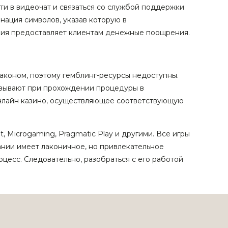
ти в видеочат и связаться со службой поддержки
нация символов, указав которую в
ния предоставляет клиентам денежные поощрения.
законом, поэтому гемблинг-ресурсы недоступны.
казывают при прохождении процедуры в
 онлайн казино, осуществляющее соответствующую
 Microgaming, Pragmatic Play и другими. Все игры
ании имеет лаконичное, но привлекательное
цесс. Следовательно, разобраться с его работой