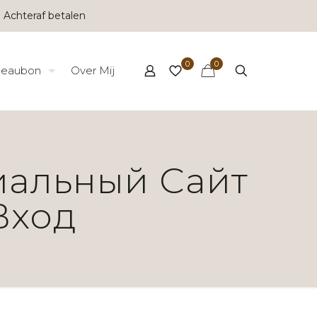
 Achteraf betalen
0
0
eaubon
Over Mij
иальный Сайт
Вход