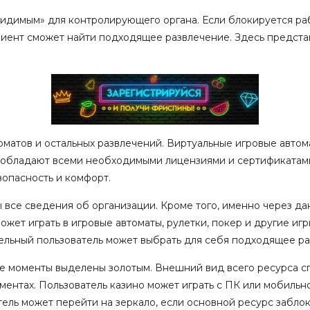
димым» для контролирующего органа. Если блокируется рабо
й клиент сможет найти подходящее развлечение. Здесь предс
оматов и остальных развлечений. Виртуальные игровые автом
е обладают всеми необходимыми лицензиями и сертификатам
зопасность и комфорт.
 все сведения об организации. Кроме того, именно через да
жет играть в игровые автоматы, рулетки, покер и другие игры
ельный пользователь может выбрать для себя подходящее ра
е моменты выделены золотым. Внешний вид всего ресурса с
ентах. Пользователь казино может играть с ПК или мобильно
атель может перейти на зеркало, если основной ресурс забло