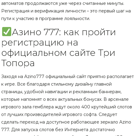
автоматов продолжаются уже через считанные минуты.
Регистрация и верификация личности – это первый шаг на
пути к участию в программе лояльности.
Азино 777: как пройти
регистрацию на
официальном сайте Три
Топора
Заходя на Azino777 официальный сайт приятно располагает
к игре. Все благодаря стильному дизайну главной
страницы, удобной навигации и рекламным баннерам,
которые напомнят о всех актуальных бонусах. В арсенале
игрового зала гемблера ждут около 400 крутейший слотов
от лучших производителей игрового софта. Следует
сделать переход на доступное работающее зеркало Azino
777. Для запуска слотов без Интернета достаточно