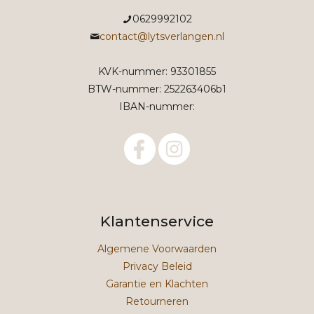
0629992102
contact@lytsverlangen.nl
KVK-nummer: 93301855
BTW-nummer: 252263406b1
IBAN-nummer:
Klantenservice
Algemene Voorwaarden
Privacy Beleid
Garantie en Klachten
Retourneren