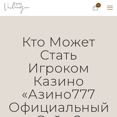
0
Кто Может
Стать
Игроком
Казино
«Азино777
Официальный