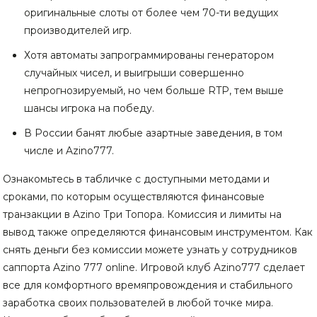
оригинальные слоты от более чем 70-ти ведущих
производителей игр.
Хотя автоматы запрограммированы генератором
случайных чисел, и выигрыши совершенно
непрогнозируемый, но чем больше RTP, тем выше
шансы игрока на победу.
В России банят любые азартные заведения, в том
числе и Azino777.
Ознакомьтесь в табличке с доступными методами и
сроками, по которым осуществляются финансовые
транзакции в Azino Три Топора. Комиссия и лимиты на
вывод также определяются финансовым инструментом. Как
снять деньги без комиссии можете узнать у сотрудников
саппорта Azino 777 online. Игровой клуб Azino777 сделает
все для комфортного времяпровождения и стабильного
заработка своих пользователей в любой точке мира.