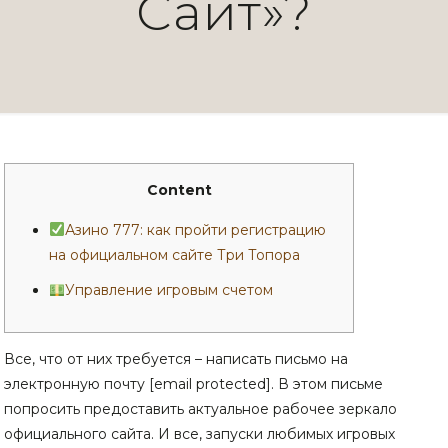
Сайт»?
Content
Азино 777: как пройти регистрацию
на официальном сайте Три Топора
Управление игровым счетом
Все, что от них требуется – написать письмо на
электронную почту [email protected]. В этом письме
попросить предоставить актуальное рабочее зеркало
официального сайта. И все, запуски любимых игровых