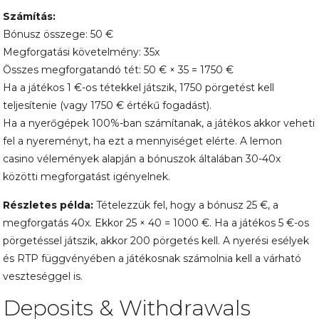
Számítás:
Bónusz összege: 50 €
Megforgatási követelmény: 35x
Összes megforgatandó tét: 50 € × 35 = 1750 €
Ha a játékos 1 €-os tétekkel játszik, 1750 pörgetést kell
teljesítenie (vagy 1750 € értékű fogadást).
Ha a nyerőgépek 100%-ban számítanak, a játékos akkor veheti
fel a nyereményt, ha ezt a mennyiséget elérte. A lemon
casino vélemények alapján a bónuszok általában 30-40x
közötti megforgatást igényelnek.
Részletes példa:
Tételezzük fel, hogy a bónusz 25 €, a
megforgatás 40x. Ekkor 25 × 40 = 1000 €. Ha a játékos 5 €-os
pörgetéssel játszik, akkor 200 pörgetés kell. A nyerési esélyek
és RTP függvényében a játékosnak számolnia kell a várható
veszteséggel is.
Deposits & Withdrawals