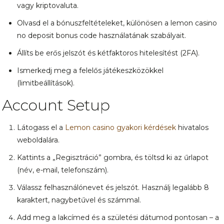
vagy kriptovaluta.
Olvasd el a bónuszfeltételeket, különösen a lemon casino
no deposit bonus code használatának szabályait.
Állíts be erős jelszót és kétfaktoros hitelesítést (2FA).
Ismerkedj meg a felelős játékeszközökkel
(limitbeállítások).
Account Setup
Látogass el a
Lemon casino gyakori kérdések
hivatalos
weboldalára.
Kattints a „Regisztráció” gombra, és töltsd ki az űrlapot
(név, e-mail, telefonszám).
Válassz felhasználónevet és jelszót. Használj legalább 8
karaktert, nagybetűvel és számmal.
Add meg a lakcímed és a születési dátumod pontosan – a