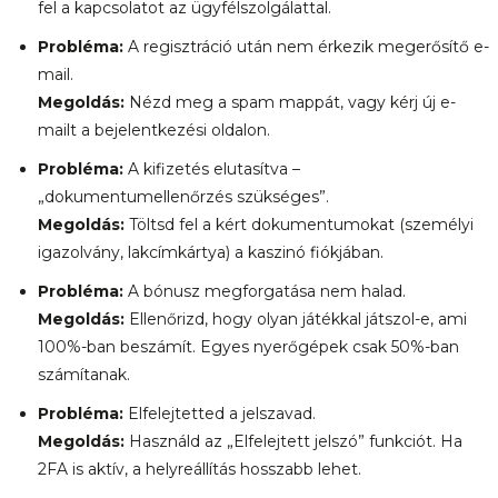
fel a kapcsolatot az ügyfélszolgálattal.
Probléma:
A regisztráció után nem érkezik megerősítő e-
mail.
Megoldás:
Nézd meg a spam mappát, vagy kérj új e-
mailt a bejelentkezési oldalon.
Probléma:
A kifizetés elutasítva –
„dokumentumellenőrzés szükséges”.
Megoldás:
Töltsd fel a kért dokumentumokat (személyi
igazolvány, lakcímkártya) a kaszinó fiókjában.
Probléma:
A bónusz megforgatása nem halad.
Megoldás:
Ellenőrizd, hogy olyan játékkal játszol-e, ami
100%-ban beszámít. Egyes nyerőgépek csak 50%-ban
számítanak.
Probléma:
Elfelejtetted a jelszavad.
Megoldás:
Használd az „Elfelejtett jelszó” funkciót. Ha
2FA is aktív, a helyreállítás hosszabb lehet.