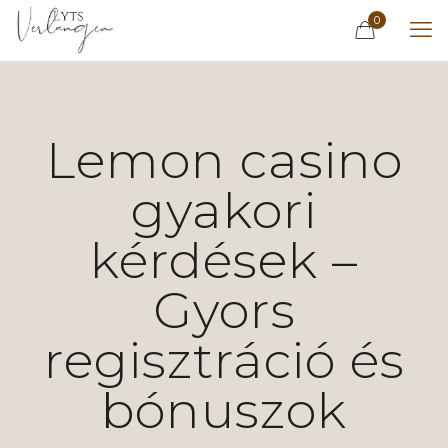
0
Lemon casino
gyakori
kérdések –
Gyors
regisztráció és
bónuszok