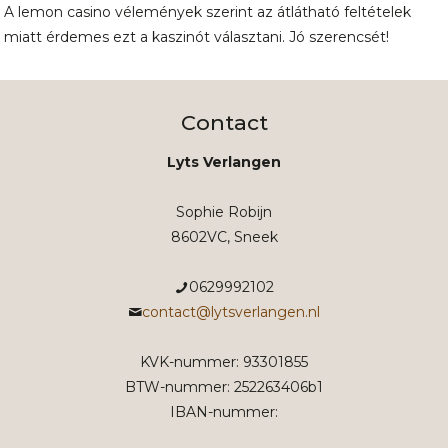
A lemon casino vélemények szerint az átlátható feltételek
miatt érdemes ezt a kaszinót választani. Jó szerencsét!
Contact
Lyts Verlangen
Sophie Robijn
8602VC, Sneek
0629992102
contact@lytsverlangen.nl
KVK-nummer: 93301855
BTW-nummer: 252263406b1
IBAN-nummer: