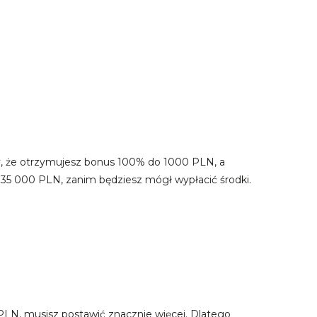
, że otrzymujesz bonus 100% do 1000 PLN, a
 35 000 PLN, zanim będziesz mógł wypłacić środki.
 PLN, musisz postawić znacznie więcej. Dlatego