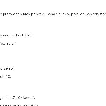
n przewodnik krok po kroku wyjaśnia, jak w pełni go wykorzystać
martfon lub tablet).
x, Safari).
 przelew).
lub 4G.
cja” lub „Załóż konto”.