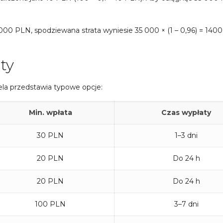
5 000 PLN, spodziewana strata wyniesie 35 000 × (1 – 0,96) = 14
ty
ela przedstawia typowe opcje:
Min. wpłata
Czas wypłaty
30 PLN
1–3 dni
20 PLN
Do 24 h
20 PLN
Do 24 h
100 PLN
3–7 dni