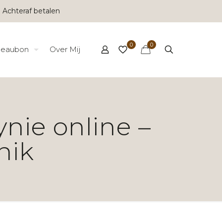
 Achteraf betalen
0
0
eaubon
Over Mij
ynie online –
nik