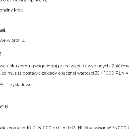
ło oraz walutę (np. PLN).
onalny krok.
il.
we w profilu.
m
warunku obrotu (wageringu) przed wypłatą wygranych. Załóżmy
że musisz postawić zakłady o łącznej wartości 35 × 1000 PLN =
0%. Przykładowo:
niej
zaliczona jako 10 PLN (100 × 0,1 = 10 PLN). Aby osiągnąć 35 000