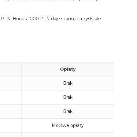
00 PLN. Bonus 1000 PLN daje szansę na zysk, ale
Opłaty
Brak
Brak
Brak
Możliwe opłaty