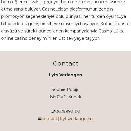
hem eğlenceli vakit geçiriyor hem de kazançlarını maksimize
etme şansı buluyor. Casino_clean platformunun zengin
promosyon seçenekleriyle dolu dünyası, her türden oyuncuya
hitap ederek geniş bir kitleye ulaşmayı başarıyor. Kullanıcı dostu
arayüzü ve sürekli güncellenen kampanyalarıyla Casino Lüks,
online casino deneyimini en üst seviyeye taşıyor.
Contact
Lyts Verlangen
Sophie Robijn
8602VC, Sneek
0629992102
contact@lytsverlangen.nl