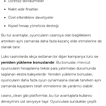
Ücretsiz döndürmeler
Nakit iade fırsatları
Özel etkinliklere davetiyeler
Kişisel hesap yöneticisi desteği
Bu tür avantajlar, oyuncuların casinoya olan bağlılıklarını
artırırken aynı zamanda daha fazla kazanç elde etmelerine de
olanak tanır.
Lüks casinolarda sıkça rastlanan bir diğer kampanya türü ise
yeniden yükleme bonuslarıdır
. Bu bonuslar, mevcut
oyuncuların hesaplarına tekrar para yatırmaları durumunda
sağlanan ekstra bakiyelerdir. Yeniden yükleme bonusları,
oyuncuların daha fazla oyun oynamasına olanak tanırken aynı
zamanda kayıplarını telafi etmelerine de yardımcı olabilir.
casino_clean gibi platformlar, bu tür avantajlarla kullanıcı
deneyimini üst seviyeye taşır. Oyunculara sundukları çeşitli