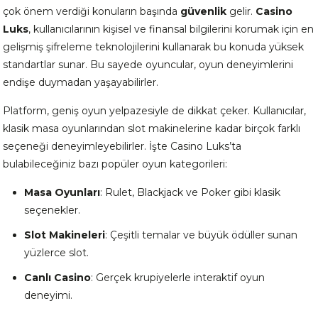
çok önem verdiği konuların başında
güvenlik
gelir.
Casino
Luks
, kullanıcılarının kişisel ve finansal bilgilerini korumak için en
gelişmiş şifreleme teknolojilerini kullanarak bu konuda yüksek
standartlar sunar. Bu sayede oyuncular, oyun deneyimlerini
endişe duymadan yaşayabilirler.
Platform, geniş oyun yelpazesiyle de dikkat çeker. Kullanıcılar,
klasik masa oyunlarından slot makinelerine kadar birçok farklı
seçeneği deneyimleyebilirler. İşte Casino Luks’ta
bulabileceğiniz bazı popüler oyun kategorileri:
Masa Oyunları
: Rulet, Blackjack ve Poker gibi klasik
seçenekler.
Slot Makineleri
: Çeşitli temalar ve büyük ödüller sunan
yüzlerce slot.
Canlı Casino
: Gerçek krupiyelerle interaktif oyun
deneyimi.