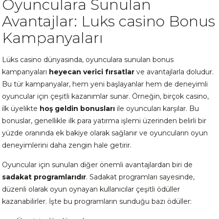
Oyunculara Sunulan
Avantajlar: Luks casino Bonus
Kampanyaları
Lüks casino dünyasında, oyunculara sunulan bonus
kampanyaları
heyecan verici fırsatlar
ve avantajlarla doludur.
Bu tür kampanyalar, hem yeni başlayanlar hem de deneyimli
oyuncular için çeşitli kazanımlar sunar. Örneğin, birçok casino,
ilk üyelikte
hoş geldin bonusları
ile oyuncuları karşılar. Bu
bonuslar, genellikle ilk para yatırma işlemi üzerinden belirli bir
yüzde oranında ek bakiye olarak sağlanır ve oyuncuların oyun
deneyimlerini daha zengin hale getirir.
Oyuncular için sunulan diğer önemli avantajlardan biri de
sadakat programlarıdır
. Sadakat programları sayesinde,
düzenli olarak oyun oynayan kullanıcılar çeşitli ödüller
kazanabilirler. İşte bu programların sunduğu bazı ödüller: