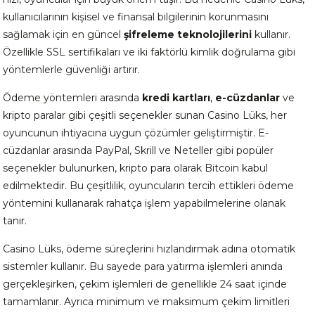
kullanıcılarının kişisel ve finansal bilgilerinin korunmasını
sağlamak için en güncel
şifreleme teknolojilerini
kullanır.
Özellikle SSL sertifikaları ve iki faktörlü kimlik doğrulama gibi
yöntemlerle güvenliği artırır.
Ödeme yöntemleri arasında
kredi kartları
,
e-cüzdanlar
ve
kripto paralar gibi çeşitli seçenekler sunan Casino Lüks, her
oyuncunun ihtiyacına uygun çözümler geliştirmiştir. E-
cüzdanlar arasında PayPal, Skrill ve Neteller gibi popüler
seçenekler bulunurken, kripto para olarak Bitcoin kabul
edilmektedir. Bu çeşitlilik, oyuncuların tercih ettikleri ödeme
yöntemini kullanarak rahatça işlem yapabilmelerine olanak
tanır.
Casino Lüks, ödeme süreçlerini hızlandırmak adına otomatik
sistemler kullanır. Bu sayede para yatırma işlemleri anında
gerçekleşirken, çekim işlemleri de genellikle 24 saat içinde
tamamlanır. Ayrıca minimum ve maksimum çekim limitleri