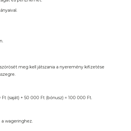
rszágát és pénznemét.
ányaival.
n.
szörösét meg kell játszania a nyeremény kifizetése
sszegre.
t (saját) + 50 000 Ft (bónusz) = 100 000 Ft.
á a wageringhez.