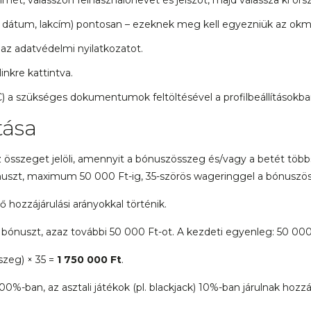
l címét, válasszon felhasználónevet és jelszót, majd válassza ki o
si dátum, lakcím) pontosan – ezeknek meg kell egyezniük az okm
 az adatvédelmi nyilatkozatot.
inkre kattintva.
 a szükséges dokumentumok feltöltésével a profilbeállításokba
tása
összeget jelöli, amennyit a bónuszösszeg és/vagy a betét több
nuszt, maximum 50 000 Ft-ig, 35-szörös wageringgel a bónuszö
 hozzájárulási arányokkal történik.
ónuszt, azaz további 50 000 Ft-ot. A kezdeti egyenleg: 50 000 F
szeg) × 35 =
1 750 000 Ft
.
0%-ban, az asztali játékok (pl. blackjack) 10%-ban járulnak hozz