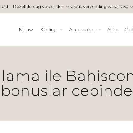
teld = Dezelfde dag verzonden ✓ Gratis verzending vanaf €50 ✓
Nieuw
Kleding
Accessoires
Sale
Cad
lama ile Bahiscom
bonuslar cebinde