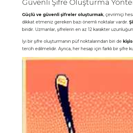
Güvenli Şifre Oluşturma Yönte
Güçlü ve güvenli şifreler oluşturmak
, çevrimiçi he
dikkat etmeniz gereken bazı önemli noktalar vardır.
Ş
biridir. Uzmanlar, şifrelerin en az 12 karakter uzunlu
İyi bir şifre oluşturmanın püf noktalarından biri de
kişi
tercih edilmelidir. Ayrıca, her hesap için farklı bir şifr