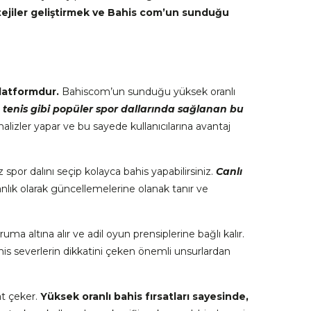
tejiler geliştirmek ve Bahis com’un sunduğu
platformdur.
Bahiscom’un sunduğu yüksek oranlı
e tenis gibi popüler spor dallarında sağlanan bu
alizler yapar ve bu sayede kullanıcılarına avantaj
spor dalını seçip kolayca bahis yapabilirsiniz.
Canlı
anlık olarak güncellemelerine olanak tanır ve
ruma altına alır ve adil oyun prensiplerine bağlı kalır.
ahis severlerin dikkatini çeken önemli unsurlardan
at çeker.
Yüksek oranlı bahis fırsatları sayesinde,