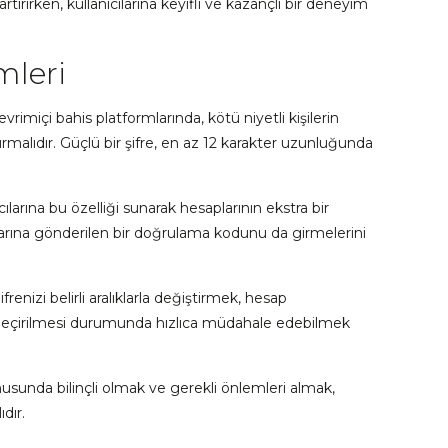
tırırken, kullanıcılarına keyifli ve kazançlı bir deneyim
mleri
çevrimiçi bahis platformlarında, kötü niyetli kişilerin
rmalıdır. Güçlü bir şifre, en az 12 karakter uzunluğunda
ılarına bu özelliği sunarak hesaplarının ekstra bir
onlarına gönderilen bir doğrulama kodunu da girmelerini
renizi belirli aralıklarla değiştirmek, hesap
 ele geçirilmesi durumunda hızlıca müdahale edebilmek
sunda bilinçli olmak ve gerekli önlemleri almak,
dır.