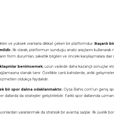
leri ve yüksek oranlarla dikkat çeken bir platformdur.
Başarılı b
lidir.
İlk olarak, platformun sunduğu analiz araçlarını kullanarak
arın form durumları, sakatlık bilgileri ve önceki karşılaşmalara dair
yaklaşımlar benimsemek
, uzun vadede daha kazançlı sonuçlar eld
m sağlamasına olanak tanır. Özellikle canlı bahislerde, anlık gelişm
izmetleri oldukça faydalıdır.
tek bir spor dalına odaklanmaktır.
Oysa Bahis com’un geniş spor y
 dallarda da stratejiler geliştirilebilir. Farklı spor dallarında uzm
dan yararlanmak da stratejik bir avantaj sağlar. İlk üyelik bonusla