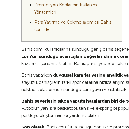
Promosyon Kodlarının Kullanım
Yöntemleri
Para Yatırma ve Çekme İşlemleri Bahis
com’de
Bahis com, kullanıcılarına sunduğu geniş bahis seçenek
com’un sunduğu avantajları değerlendirmek önem
kazanma şansını artırabilir. Bu araçlar sayesinde, takıml
Bahis yaparken
duygusal kararlar yerine analitik 
arayüzü, bahisçilerin farklı spor dallarına hızlıca erişi
noktada, platformun sunduğu canlı yayın ve istatistik h
Bahis severlerin sıkça yaptığı hatalardan biri de 
Futbolun yanı sıra basketbol, tenis ve e-spor gibi popüler
portföyü oluşturmanıza yardımcı olabilir.
Son olarak
, Bahis com’un sunduğu bonus ve promosyonlar