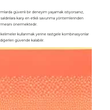
ormlarda güvenli bir deneyim yaşamak istiyorsanız,
r saldırılara karşı en etkili savunma yöntemlerinden
çermesini önermektedir.
n kelimeler kullanmak yerine rastgele kombinasyonlar
 diğerleri güvende kalabilir.