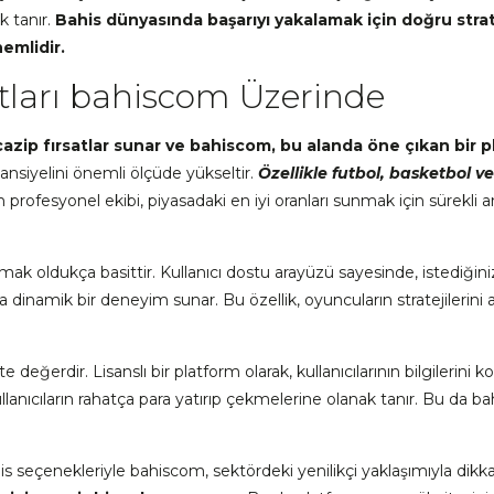
k tanır.
Bahis dünyasında başarıyı yakalamak için doğru stra
mlidir.
atları bahiscom Üzerinde
azip fırsatlar sunar ve bahiscom, bu alanda öne çıkan bir 
tansiyelini önemli ölçüde yükseltir.
Özellikle futbol, basketbol v
rofesyonel ekibi, piyasadaki en iyi oranları sunmak için sürekli an
ak oldukça basittir. Kullanıcı dostu arayüzü sayesinde, istediğiniz 
 dinamik bir deneyim sunar. Bu özellik, oyuncuların stratejilerini 
değerdir. Lisanslı bir platform olarak, kullanıcılarının bilgilerini ko
llanıcıların rahatça para yatırıp çekmelerine olanak tanır. Bu da b
his seçenekleriyle bahiscom, sektördeki yenilikçi yaklaşımıyla dikk