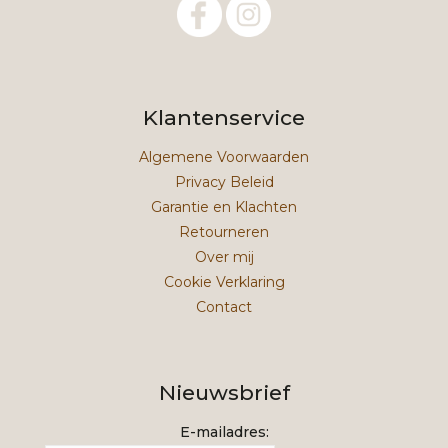
Klantenservice
Algemene Voorwaarden
Privacy Beleid
Garantie en Klachten
Retourneren
Over mij
Cookie Verklaring
Contact
Nieuwsbrief
E-mailadres: