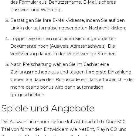
das Formular aus: Benutzername, E-Mail, sicheres
Passwort und Währung.
Bestätigen Sie Ihre E-Mail-Adresse, indem Sie auf den
Link in der automatisch gesendeten Nachricht klicken.
Loggen Sie sich ein und laden Sie die geforderten
Dokumente hoch (Ausweis, Adressnachweis). Die
Verifizierung dauert in der Regel wenige Stunden.
Nach Freischaltung wählen Sie im Cashier eine
Zahlungsmethode aus und tätigen Ihre erste Einzahlung.
Geben Sie dabei den Bonuscode ein, falls erforderlich – der
monro casino bonus wird dann automatisch
gutgeschrieben.
Spiele und Angebote
Die Auswahl an monro casino slots ist beachtlich: Über 500
Titel von führenden Entwicklern wie NetEnt, Play’n GO und