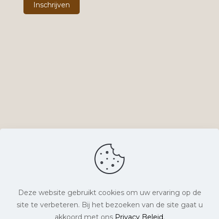
Deze website gebruikt cookies om uw ervaring op de
site te verbeteren. Bij het bezoeken van de site gaat u
© Lyts Verlangen. Alle rechten voorbehouden. |
akkoord met ons
Privacy Beleid
.