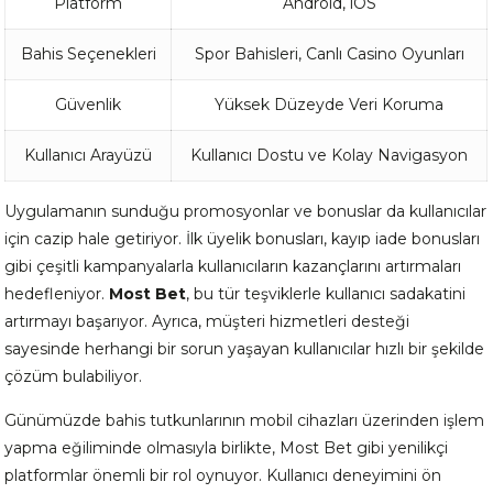
Platform
Android, iOS
Bahis Seçenekleri
Spor Bahisleri, Canlı Casino Oyunları
Güvenlik
Yüksek Düzeyde Veri Koruma
Kullanıcı Arayüzü
Kullanıcı Dostu ve Kolay Navigasyon
Uygulamanın sunduğu promosyonlar ve bonuslar da kullanıcılar
için cazip hale getiriyor. İlk üyelik bonusları, kayıp iade bonusları
gibi çeşitli kampanyalarla kullanıcıların kazançlarını artırmaları
hedefleniyor.
Most Bet
, bu tür teşviklerle kullanıcı sadakatini
artırmayı başarıyor. Ayrıca, müşteri hizmetleri desteği
sayesinde herhangi bir sorun yaşayan kullanıcılar hızlı bir şekilde
çözüm bulabiliyor.
Günümüzde bahis tutkunlarının mobil cihazları üzerinden işlem
yapma eğiliminde olmasıyla birlikte, Most Bet gibi yenilikçi
platformlar önemli bir rol oynuyor. Kullanıcı deneyimini ön