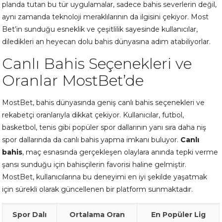
planda tutan bu tür uygulamalar, sadece bahis severlerin değil,
aynı zamanda teknoloji meraklılarının da ilgisini çekiyor. Most
Bet’in sunduğu esneklik ve çeşitlilik sayesinde kullanıcılar,
diledikleri an heyecan dolu bahis dünyasına adım atabiliyorlar.
Canlı Bahis Seçenekleri ve
Oranlar MostBet’de
MostBet, bahis dünyasında geniş canlı bahis seçenekleri ve
rekabetçi oranlarıyla dikkat çekiyor. Kullanıcılar, futbol,
basketbol, tenis gibi popüler spor dallarının yanı sıra daha niş
spor dallarında da canlı bahis yapma imkanı buluyor.
Canlı
bahis
, maç esnasında gerçekleşen olaylara anında tepki verme
şansı sunduğu için bahisçilerin favorisi haline gelmiştir.
MostBet, kullanıcılarına bu deneyimi en iyi şekilde yaşatmak
için sürekli olarak güncellenen bir platform sunmaktadır.
Spor Dalı
Ortalama Oran
En Popüler Lig