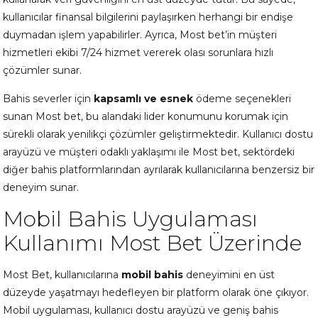
kullanıcılar finansal bilgilerini paylaşırken herhangi bir endişe
duymadan işlem yapabilirler. Ayrıca, Most bet’in müşteri
hizmetleri ekibi 7/24 hizmet vererek olası sorunlara hızlı
çözümler sunar.
Bahis severler için
kapsamlı ve esnek
ödeme seçenekleri
sunan Most bet, bu alandaki lider konumunu korumak için
sürekli olarak yenilikçi çözümler geliştirmektedir. Kullanıcı dostu
arayüzü ve müşteri odaklı yaklaşımı ile Most bet, sektördeki
diğer bahis platformlarından ayrılarak kullanıcılarına benzersiz bir
deneyim sunar.
Mobil Bahis Uygulaması
Kullanımı Most Bet Üzerinde
Most Bet, kullanıcılarına
mobil bahis
deneyimini en üst
düzeyde yaşatmayı hedefleyen bir platform olarak öne çıkıyor.
Mobil uygulaması, kullanıcı dostu arayüzü ve geniş bahis