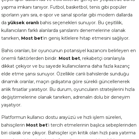
yapma imkanı tanıyor. Futbol, basketbol, tenis gibi popüler
sporların yanı sıra, e-spor ve sanal sporlar gibi modern dallarda
da
yüksek oranlı
bahis seçenekleri sunuyor. Bu çeşitlilik,
kullanıcıların farklı alanlarda şanslarını denemelerine olanak
tanırken,
Most bet
‘in geniş kitlelere hitap etmesini sağlıyor.
Bahis oranları, bir oyuncunun potansiyel kazancını belirleyen en
önemli faktörlerden biridir.
Most bet
, rekabetçi oranlarıyla
dikkat çekiyor ve bu sayede kullanıcılarına daha fazla kazanç
elde etme şansı sunuyor. Özellikle canlı bahislerde sunduğu
dinamik oranlar, maçın gidişatına göre sürekli güncellenerek
anlık fırsatlar yaratıyor. Bu durum, oyuncuların stratejilerini hızla
değiştirmelerine olanak tanırken, adrenalin dolu bir deneyim
yaşatıyor.
Platformun kullanıcı dostu arayüzü ve hızlı işlem süreleri,
bahisçilerin
Most bet
‘i tercih etmelerinin başlıca sebeplerinden
biri olarak öne çıkıyor. Bahisçiler için kritik olan hızlı para yatırma