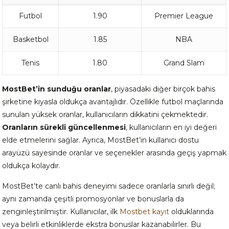
Futbol
1.90
Premier League
Basketbol
1.85
NBA
Tenis
1.80
Grand Slam
MostBet’in sunduğu oranlar
, piyasadaki diğer birçok bahis
şirketine kıyasla oldukça avantajlıdır. Özellikle futbol maçlarında
sunulan yüksek oranlar, kullanıcıların dikkatini çekmektedir.
Oranların sürekli güncellenmesi
, kullanıcıların en iyi değeri
elde etmelerini sağlar. Ayrıca, MostBet’in kullanıcı dostu
arayüzü sayesinde oranlar ve seçenekler arasında geçiş yapmak
oldukça kolaydır.
MostBet’te canlı bahis deneyimi sadece oranlarla sınırlı değil;
aynı zamanda çeşitli promosyonlar ve bonuslarla da
zenginleştirilmiştir. Kullanıcılar, ilk
Mostbet kayıt
olduklarında
veya belirli etkinliklerde ekstra bonuslar kazanabilirler. Bu