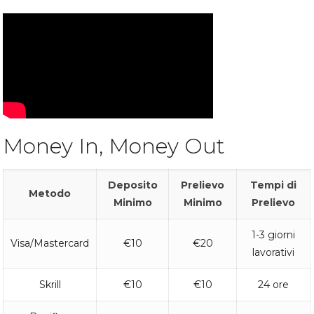
Money In, Money Out
Deposito
Prelievo
Tempi di
Metodo
Minimo
Minimo
Prelievo
1-3 giorni
Visa/Mastercard
€10
€20
lavorativi
Skrill
€10
€10
24 ore