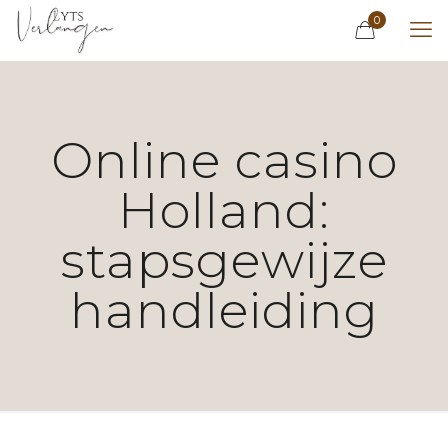
0
Online casino
Holland:
stapsgewijze
handleiding