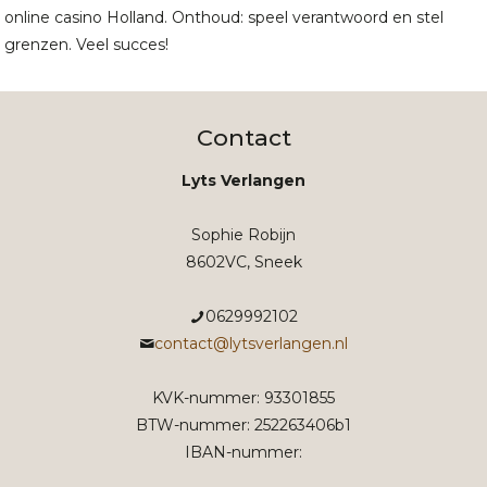
online casino Holland. Onthoud: speel verantwoord en stel
grenzen. Veel succes!
Contact
Lyts Verlangen
Sophie Robijn
8602VC, Sneek
0629992102
contact@lytsverlangen.nl
KVK-nummer: 93301855
BTW-nummer: 252263406b1
IBAN-nummer: