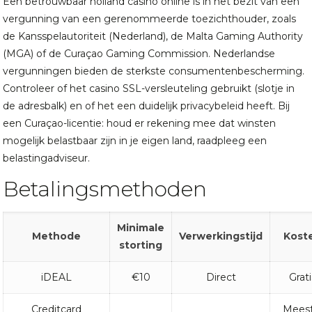
Een betrouwbaar holland casino online is in het bezit van een
vergunning van een gerenommeerde toezichthouder, zoals
de Kansspelautoriteit (Nederland), de Malta Gaming Authority
(MGA) of de Curaçao Gaming Commission. Nederlandse
vergunningen bieden de sterkste consumentenbescherming.
Controleer of het casino SSL-versleuteling gebruikt (slotje in
de adresbalk) en of het een duidelijk privacybeleid heeft. Bij
een Curaçao-licentie: houd er rekening mee dat winsten
mogelijk belastbaar zijn in je eigen land, raadpleeg een
belastingadviseur.
Betalingsmethoden
Minimale
Methode
Verwerkingstijd
Kost
storting
iDEAL
€10
Direct
Grati
Creditcard
Meest