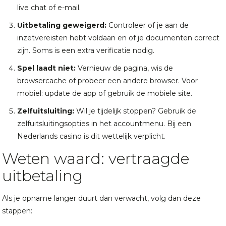
live chat of e-mail.
Uitbetaling geweigerd:
Controleer of je aan de
inzetvereisten hebt voldaan en of je documenten correct
zijn. Soms is een extra verificatie nodig.
Spel laadt niet:
Vernieuw de pagina, wis de
browsercache of probeer een andere browser. Voor
mobiel: update de app of gebruik de mobiele site.
Zelfuitsluiting:
Wil je tijdelijk stoppen? Gebruik de
zelfuitsluitingsopties in het accountmenu. Bij een
Nederlands casino is dit wettelijk verplicht.
Weten waard: vertraagde
uitbetaling
Als je opname langer duurt dan verwacht, volg dan deze
stappen: