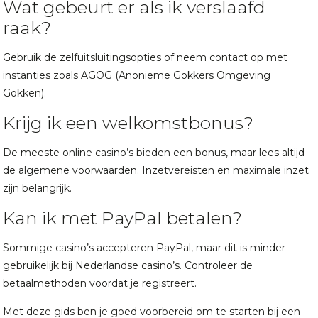
Wat gebeurt er als ik verslaafd
raak?
Gebruik de zelfuitsluitingsopties of neem contact op met
instanties zoals AGOG (Anonieme Gokkers Omgeving
Gokken).
Krijg ik een welkomstbonus?
De meeste online casino’s bieden een bonus, maar lees altijd
de algemene voorwaarden. Inzetvereisten en maximale inzet
zijn belangrijk.
Kan ik met PayPal betalen?
Sommige casino’s accepteren PayPal, maar dit is minder
gebruikelijk bij Nederlandse casino’s. Controleer de
betaalmethoden voordat je registreert.
Met deze gids ben je goed voorbereid om te starten bij een