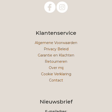
Klantenservice
Algemene Voorwaarden
Privacy Beleid
Garantie en Klachten
Retourneren
Over mij
Cookie Verklaring
Contact
Nieuwsbrief
E-mailadres: