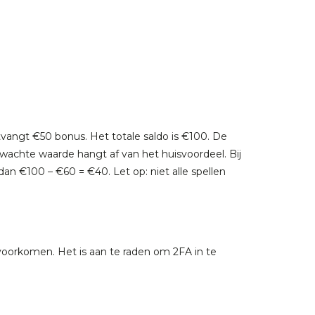
vangt €50 bonus. Het totale saldo is €100. De
wachte waarde hangt af van het huisvoordeel. Bij
an €100 – €60 = €40. Let op: niet alle spellen
oorkomen. Het is aan te raden om 2FA in te