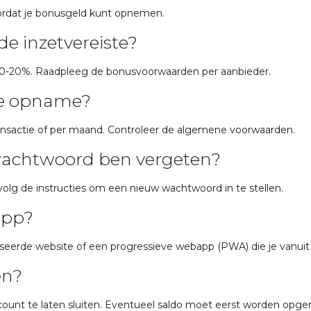
oordat je bonusgeld kunt opnemen.
de inzetvereiste?
 10-20%. Raadpleeg de bonusvoorwaarden per aanbieder.
ale opname?
sactie of per maand. Controleer de algemene voorwaarden.
 wachtwoord ben vergeten?
olg de instructies om een nieuw wachtwoord in te stellen.
app?
eerde website of een progressieve webapp (PWA) die je vanuit 
en?
count te laten sluiten. Eventueel saldo moet eerst worden opg