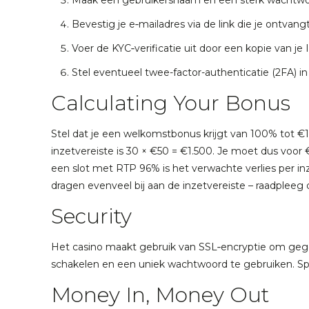
Maak een gebruikersnaam en een sterk wachtwo
Bevestig je e‑mailadres via de link die je ontvangt
Voer de KYC‑verificatie uit door een kopie van je
Stel eventueel twee-factor-authenticatie (2FA) in 
Calculating Your Bonus
Stel dat je een welkomstbonus krijgt van 100% tot €
inzetvereiste is 30 × €50 = €1.500. Je moet dus voo
een slot met RTP 96% is het verwachte verlies per inz
dragen evenveel bij aan de inzetvereiste – raadpleeg
Security
Het casino maakt gebruik van SSL‑encryptie om gege
schakelen en een uniek wachtwoord te gebruiken. Spe
Money In, Money Out