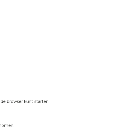
de browser kunt starten.
enomen.