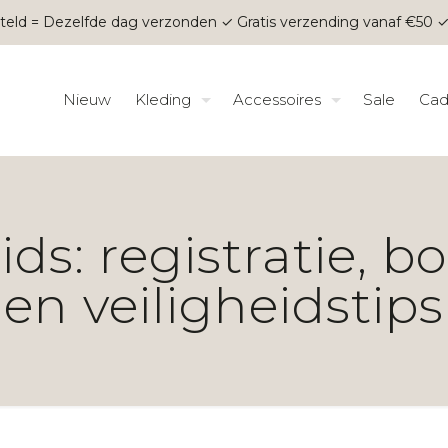
teld = Dezelfde dag verzonden ✓ Gratis verzending vanaf €50 ✓
Nieuw
Kleding
Accessoires
Sale
Cad
ids: registratie, 
en veiligheidstips