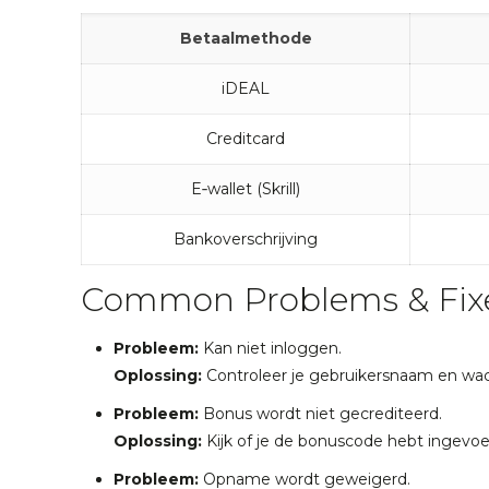
Betaalmethode
iDEAL
Creditcard
E‑wallet (Skrill)
Bankoverschrijving
Common Problems & Fix
Probleem:
Kan niet inloggen.
Oplossing:
Controleer je gebruikersnaam en wach
Probleem:
Bonus wordt niet gecrediteerd.
Oplossing:
Kijk of je de bonuscode hebt ingevo
Probleem:
Opname wordt geweigerd.