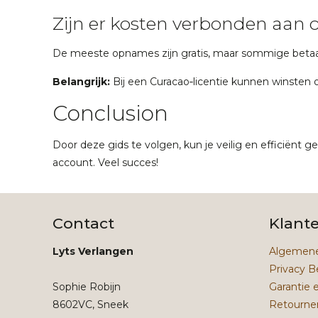
Zijn er kosten verbonden aan
De meeste opnames zijn gratis, maar sommige betaa
Belangrijk:
Bij een Curacao‑licentie kunnen winsten on
Conclusion
Door deze gids te volgen, kun je veilig en efficiënt
account. Veel succes!
Contact
Klant
Lyts Verlangen
Algemene
Privacy B
Sophie Robijn
Garantie 
8602VC, Sneek
Retourne