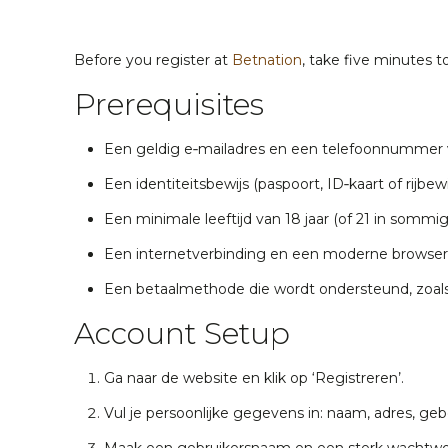
Before you register at
Betnation
, take five minutes 
Prerequisites
Een geldig e‑mailadres en een telefoonnummer vo
Een identiteitsbewijs (paspoort, ID‑kaart of rijbe
Een minimale leeftijd van 18 jaar (of 21 in sommi
Een internetverbinding en een moderne browser
Een betaalmethode die wordt ondersteund, zoals 
Account Setup
Ga naar de website en klik op ‘Registreren’.
Vul je persoonlijke gegevens in: naam, adres, g