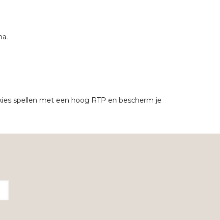
na.
n, kies spellen met een hoog RTP en bescherm je