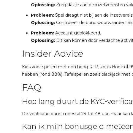
Oplossing:
Zorg dat je aan de inzetvereisten v
Probleem:
Spel draagt niet bij aan de inzetvereis
Oplossing:
Controleer de bonusvoorwaarden. Slot
Probleem:
Account geblokkeerd.
Oplossing:
Dit kan komen door verdachte activit
Insider Advice
Kies voor spellen met een hoog RTP, zoals Book of 9
hebben (rond 88%). Tafelspellen zoals blackjack met o
FAQ
Hoe lang duurt de KYC‑verifica
De verificatie duurt meestal 24 tot 48 uur, maar kan l
Kan ik mijn bonusgeld mete