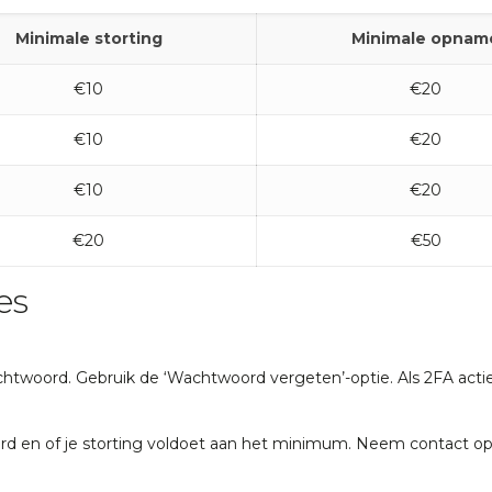
Minimale storting
Minimale opnam
€10
€20
€10
€20
€10
€20
€20
€50
es
twoord. Gebruik de ‘Wachtwoord vergeten’-optie. Als 2FA actief 
erd en of je storting voldoet aan het minimum. Neem contact op